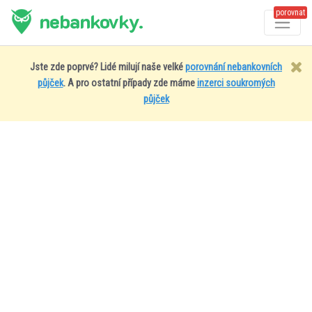
porovnat
nebankovky.
Jste zde poprvé? Lidé milují naše velké
porovnání nebankovních
půjček
. A pro ostatní případy zde máme
inzerci soukromých
půjček