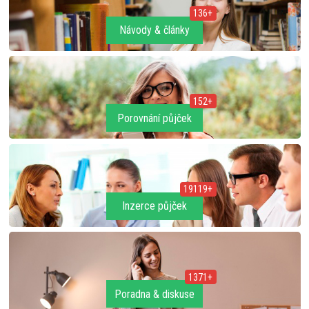
136+
Návody & články
152+
Porovnání půjček
19119+
Inzerce půjček
1371+
Poradna & diskuse