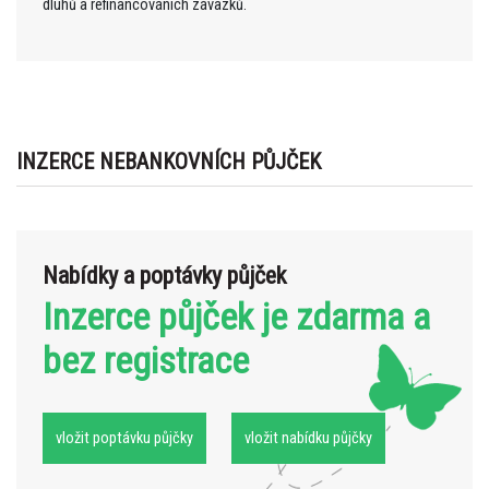
dluhů a refinancováních závazků.
INZERCE NEBANKOVNÍCH PŮJČEK
Nabídky a poptávky půjček
Inzerce půjček je zdarma a
bez registrace
vložit poptávku půjčky
vložit nabídku půjčky