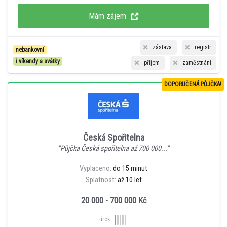
Mám zájem
zástava
registr
nebankovní
i víkendy a svátky
příjem
zaměstnání
DOPORUČENÁ PŮJČKA!
Česká Spořitelna
"Půjčka Česká spořitelna až 700 000..."
Vyplaceno:
do 15 minut
Splatnost:
až 10 let
20 000 - 700 000 Kč
úrok: