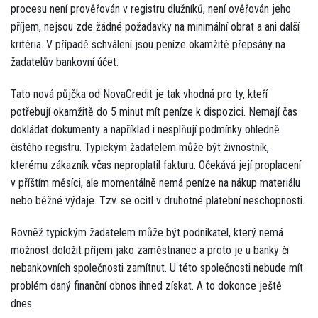
procesu není prověřován v registru dlužníků, není ověřován jeho
příjem, nejsou zde žádné požadavky na minimální obrat a ani další
kritéria. V případě schválení jsou peníze okamžitě přepsány na
žadatelův bankovní účet.
Tato nová půjčka od NovaCredit je tak vhodná pro ty, kteří
potřebují okamžitě do 5 minut mít peníze k dispozici. Nemají čas
dokládat dokumenty a například i nesplňují podmínky ohledně
čistého registru. Typickým žadatelem může být živnostník,
kterému zákazník včas neproplatil fakturu. Očekává její proplacení
v příštím měsíci, ale momentálně nemá peníze na nákup materiálu
nebo běžné výdaje. Tzv. se ocitl v druhotné platební neschopnosti.
Rovněž typickým žadatelem může být podnikatel, který nemá
možnost doložit příjem jako zaměstnanec a proto je u banky či
nebankovních společnosti zamítnut. U této společnosti nebude mít
problém daný finanční obnos ihned získat. A to dokonce ještě
dnes.