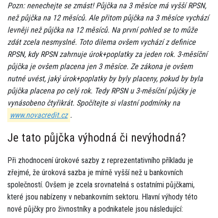
Pozn: nenechejte se zmást! Půjčka na 3 měsíce má vyšší RPSN,
než půjčka na 12 měsíců. Ale přitom půjčka na 3 měsíce vychází
levněji než půjčka na 12 měsíců. Na první pohled se to může
zdát zcela nesmyslné. Toto dilema ovšem vychází z definice
RPSN, kdy RPSN zahrnuje úrok+poplatky za jeden rok. 3-měsíční
půjčka je ovšem placena jen 3 měsíce. Ze zákona je ovšem
nutné uvést, jaký úrok+poplatky by byly placeny, pokud by byla
půjčka placena po celý rok. Tedy RPSN u 3-měsíční půjčky je
vynásobeno čtyřikrát. Spočítejte si vlastní podmínky na
www.novacredit.cz
.
Je tato půjčka výhodná či nevýhodná?
Při zhodnocení úrokové sazby z reprezentativního příkladu je
zřejmé, že úroková sazba je mírně vyšší než u bankovních
společností. Ovšem je zcela srovnatelná s ostatními půjčkami,
které jsou nabízeny v nebankovním sektoru. Hlavní výhody této
nové půjčky pro živnostníky a podnikatele jsou následující: