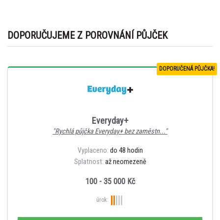
DOPORUČUJEME Z POROVNÁNÍ PŮJČEK
DOPORUČENÁ PŮJČKA!
Everyday+
"Rychlá půjčka Everyday+ bez zaměstn..."
Vyplaceno:
do 48 hodin
Splatnost:
až neomezeně
100 - 35 000 Kč
úrok: