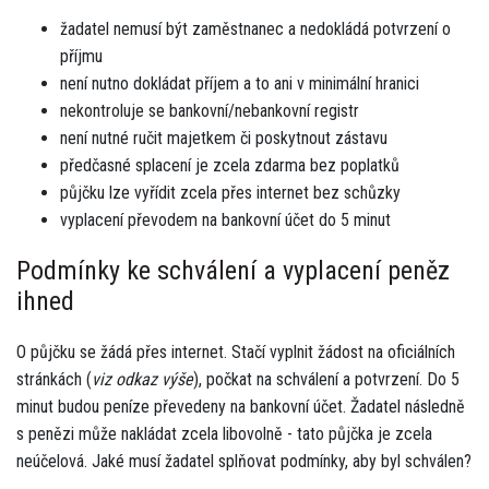
žadatel nemusí být zaměstnanec a nedokládá potvrzení o
příjmu
není nutno dokládat příjem a to ani v minimální hranici
nekontroluje se bankovní/nebankovní registr
není nutné ručit majetkem či poskytnout zástavu
předčasné splacení je zcela zdarma bez poplatků
půjčku lze vyřídit zcela přes internet bez schůzky
vyplacení převodem na bankovní účet do 5 minut
Podmínky ke schválení a vyplacení peněz
ihned
O půjčku se žádá přes internet. Stačí vyplnit žádost na oficiálních
stránkách (
viz odkaz výše
), počkat na schválení a potvrzení. Do 5
minut budou peníze převedeny na bankovní účet. Žadatel následně
s penězi může nakládat zcela libovolně - tato půjčka je zcela
neúčelová. Jaké musí žadatel splňovat podmínky, aby byl schválen?