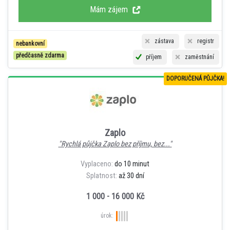
Mám zájem
zástava
registr
nebankovní
předčasně zdarma
příjem
zaměstnání
DOPORUČENÁ PŮJČKA!
Zaplo
"Rychlá půjčka Zaplo bez příjmu, bez..."
Vyplaceno:
do 10 minut
Splatnost:
až 30 dní
1 000 - 16 000 Kč
úrok: