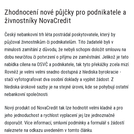
Zhodnocení nové půjčky pro podnikatele a
živnostníky NovaCredit
Český nebankovní trh léta postrádal poskytovatele, který by
půjčoval živnostníkům či podnikatelům. Tito žadatelé byli v
minulosti zamítání z důvodu, že nebyli schopni doložit smlouvu na
dobu neurčitou či potvrzení o příjmu ze zaměstnání. Jelikož je tato
nabídka cílena na OSVČ a podnikatele, tak tyto překážky zcela mizí.
Rovněž je velmi velmi snadno dostupná z hlediska byrokracie -
stačí vyfotografovat dva osobní doklady a vyplnit žádost. Z
hlediska úrokové sazby je na stejné úrovni, kde se pohybují ostatní
nebankovní společnosti.
Nový produkt od NovaCredit tak lze hodnotit velmi kladně a pro
jeho jednoduchost a rychlost vyplacení jej lze jednoznačně
doporučit. Více informací, smluvní podmínky a formulář s žádostí
naleznete na odkazu uvedeném v tomto článku.