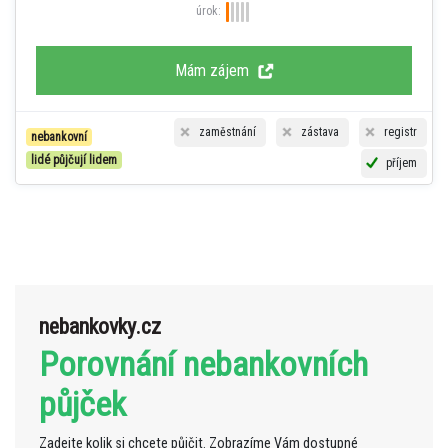
úrok:
Mám zájem
zaměstnání
zástava
registr
nebankovní
lidé půjčují lidem
příjem
nebankovky.cz
Porovnání nebankovních
půjček
Zadejte kolik si chcete půjčit. Zobrazíme Vám dostupné