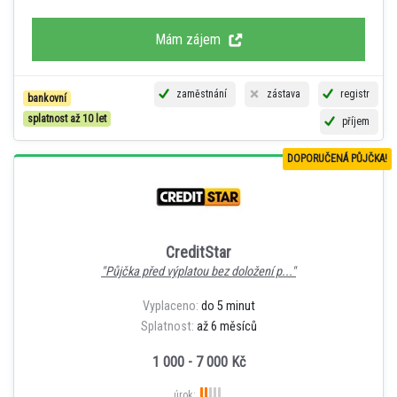
Mám zájem
zaměstnání
zástava
registr
bankovní
splatnost až 10 let
příjem
DOPORUČENÁ PŮJČKA!
CreditStar
"Půjčka před výplatou bez doložení p..."
Vyplaceno:
do 5 minut
Splatnost:
až 6 měsíců
1 000 - 7 000 Kč
úrok: