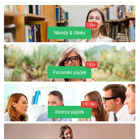
136+
Návody & články
152+
Porovnání půjček
19118+
Inzerce půjček