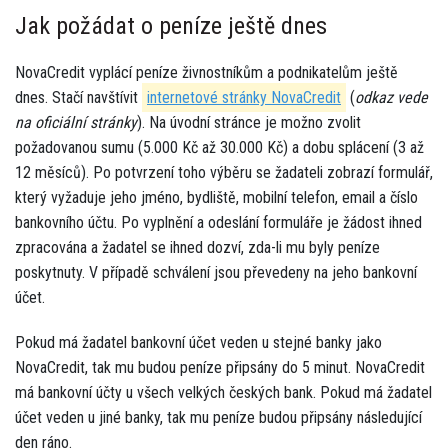
Jak požádat o peníze ještě dnes
NovaCredit vyplácí peníze živnostníkům a podnikatelům ještě
dnes. Stačí navštívit
internetové stránky NovaCredit
(
odkaz vede
na oficiální stránky
). Na úvodní stránce je možno zvolit
požadovanou sumu (5.000 Kč až 30.000 Kč) a dobu splácení (3 až
12 měsíců). Po potvrzení toho výběru se žadateli zobrazí formulář,
který vyžaduje jeho jméno, bydliště, mobilní telefon, email a číslo
bankovního účtu. Po vyplnění a odeslání formuláře je žádost ihned
zpracována a žadatel se ihned dozví, zda-li mu byly peníze
poskytnuty. V případě schválení jsou převedeny na jeho bankovní
účet.
Pokud má žadatel bankovní účet veden u stejné banky jako
NovaCredit, tak mu budou peníze připsány do 5 minut. NovaCredit
má bankovní účty u všech velkých českých bank. Pokud má žadatel
účet veden u jiné banky, tak mu peníze budou připsány následující
den ráno.