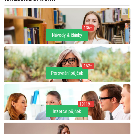
136+
Návody & články
152+
Porovnání půjček
19119+
Inzerce půjček