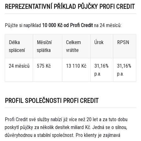
REPREZENTATIVNÍ PŘÍKLAD PŮJČKY PROFI CREDIT
Půjčte si například
10 000 Kč od Profi Credit
na 24 měsíců:
Délka
Měsíční
Celkem
Úrok
RPSN
splácení
splátka
vrátíte
24 měsíců
575 Kč
13 110 Kč
31,16%
31,16%
p.a.
p.a.
PROFIL SPOLEČNOSTI PROFI CREDIT
Profi Credit své služby nabízí již více než 20 let a za tuto dobu
poskytl půjčky za několik desítek miliard Kč. Jedná se o silnou,
důvěryhodnou a stabilní společnost. Pro klienty je zajímavá