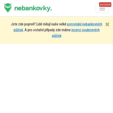
porovnat
nebankovky.
Jste zde poprvé? Lidé milují naše velké
porovnání nebankovních
půjček
. A pro ostatní případy zde máme
inzerci soukromých
půjček