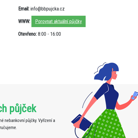
Email:
info@bbpujcka.cz
WWW:
Porovnat aktuální půjčky
Otevřeno:
8:00 - 16:00
ch půjček
é nebankovní půjčky. Vyřízení a
oručujeme.