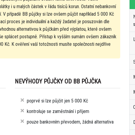
plátky i u malých částek v řádu tisíců korun. Ostatní nebankovní
í. V případě BB půjčky si lze ovšem půjčit například 5 000 Kč
cí proces je individuální a každý žadatel je posuzován dle
e vhodnou alternativou k půjčkám před výplatou, které ovšem
vše splácet postupně. Přístup k vyšším sumám ovšem zákazník
 Kč. K ověření vaší totožnosti musíte společnosti nejdříve
NEVÝHODY PŮJČKY OD BB PŮJČKA
poprvé si lze půjčit jen 5 000 Kč
kontroluje se zaměstnání i příjem
pouze bankovním převodem, žádná alternativa