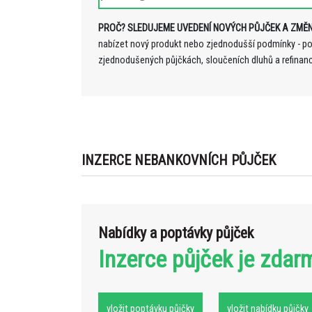
PROČ? SLEDUJEME UVEDENÍ NOVÝCH PŮJČEK A ZMĚN
nabízet nový produkt nebo zjednodušší podmínky - p
zjednodušených půjčkách, sloučeních dluhů a refinan
INZERCE NEBANKOVNÍCH PŮJČEK
Nabídky a poptávky půjček
Inzerce půjček je zdar
vložit poptávku půjčky
vložit nabídku půjčky