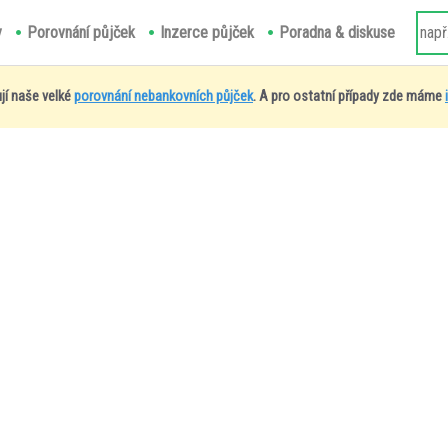
y
Porovnání půjček
Inzerce půjček
Poradna & diskuse
jí naše velké
porovnání nebankovních půjček
. A pro ostatní případy zde máme