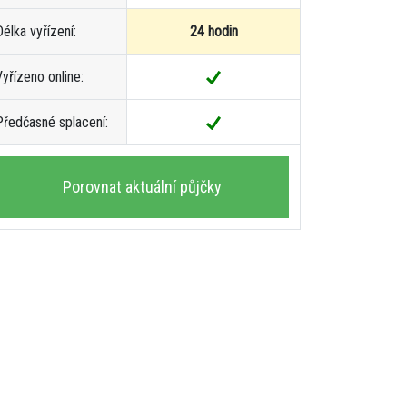
élka vyřízení:
24 hodin
Vyřízeno online:
Předčasné splacení:
Porovnat aktuální půjčky