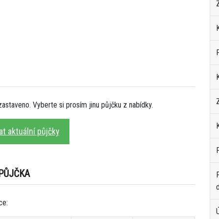
staveno. Vyberte si prosím jinu půjčku z nabídky.
K
t aktuální půjčky
 PŮJČKA
ce: