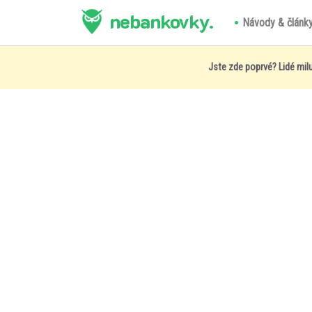
nebankovky.
Návody & článk
Jste zde poprvé? Lidé milu