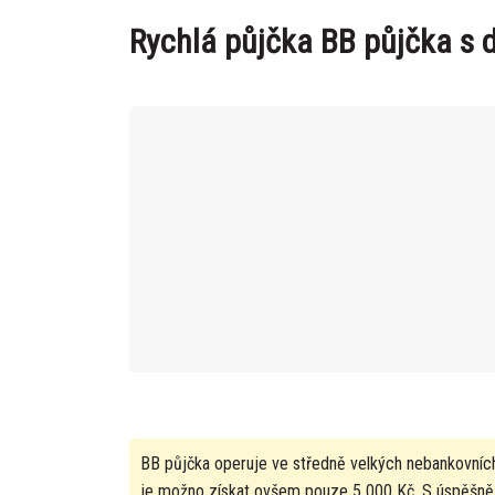
Rychlá půjčka BB půjčka s d
BB půjčka operuje ve středně velkých nebankovních
je možno získat ovšem pouze 5 000 Kč. S úspěšně 