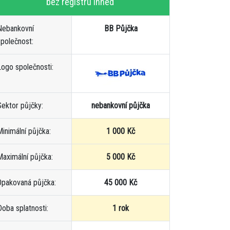
bez registru ihned
Nebankovní
BB Půjčka
společnost:
Logo společnosti:
Sektor půjčky:
nebankovní půjčka
Minimální půjčka:
1 000 Kč
Maximální půjčka:
5 000 Kč
Opakovaná půjčka:
45 000 Kč
Doba splatnosti:
1 rok