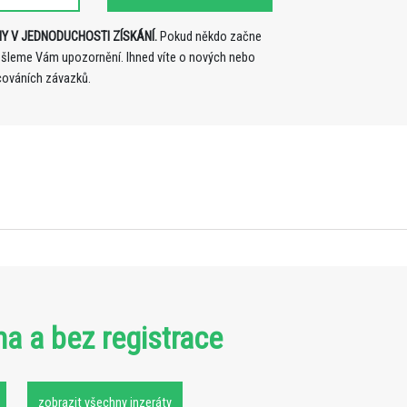
Y V JEDNODUCHOSTI ZÍSKÁNÍ.
Pokud někdo začne
ošleme Vám upozornění. Ihned víte o nových nebo
cováních závazků.
ma a bez registrace
zobrazit všechny inzeráty