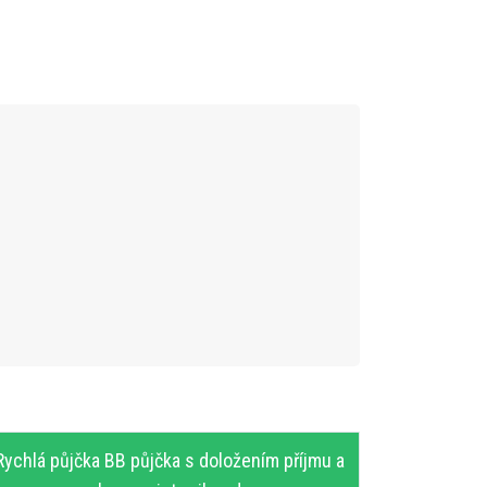
Rychlá půjčka BB půjčka s doložením příjmu a