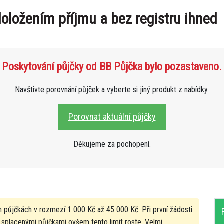
oložením příjmu a bez registru ihned
Poskytování půjčky od BB Půjčka bylo pozastaveno.
Navštivte porovnání půjček a vyberte si jiný produkt z nabídky.
Porovnat aktuální půjčky
Děkujeme za pochopení.
 půjčkách v rozmezí 1 000 Kč až 45 000 Kč. Při první žádosti
splacenými půjčkami ovšem tento limit roste. Velmi