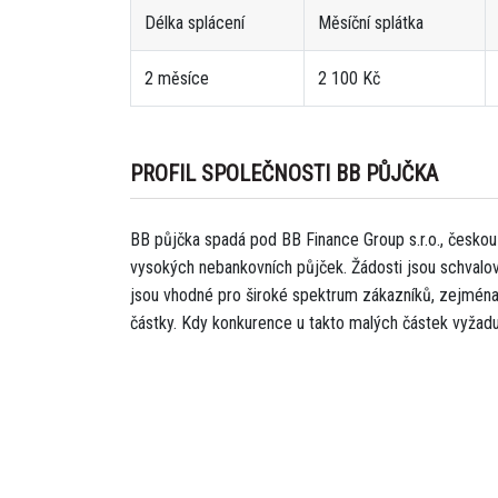
Délka splácení
Měsíční splátka
2 měsíce
2 100 Kč
PROFIL SPOLEČNOSTI BB PŮJČKA
BB půjčka spadá pod BB Finance Group s.r.o., českou
vysokých nebankovních půjček. Žádosti jsou schvalov
jsou vhodné pro široké spektrum zákazníků, zejména dí
částky. Kdy konkurence u takto malých částek vyžadu