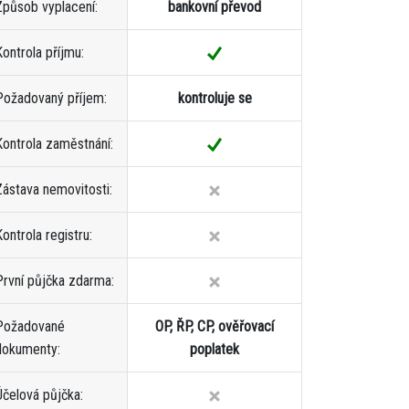
Způsob vyplacení:
bankovní převod
Kontrola příjmu:
Požadovaný příjem:
kontroluje se
Kontrola zaměstnání:
Zástava nemovitosti:
ontrola registru:
První půjčka zdarma:
Požadované
OP, ŘP, CP, ověřovací
dokumenty:
poplatek
Účelová půjčka: