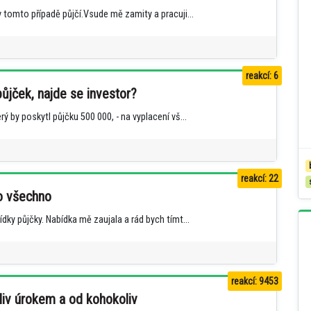
 tomto případě půjčí.Vsude mě zamity a pracuji...
reakcí: 6
ůjček, najde se investor?
 by poskytl půjčku 500 000, - na vyplacení vš...
reakcí: 22
 o všechno
dky půjčky. Nabídka mě zaujala a rád bych tímt...
reakcí: 9453
liv úrokem a od kohokoliv