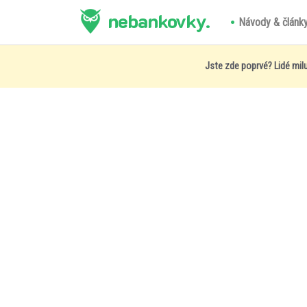
nebankovky.
Návody & článk
Jste zde poprvé? Lidé milu