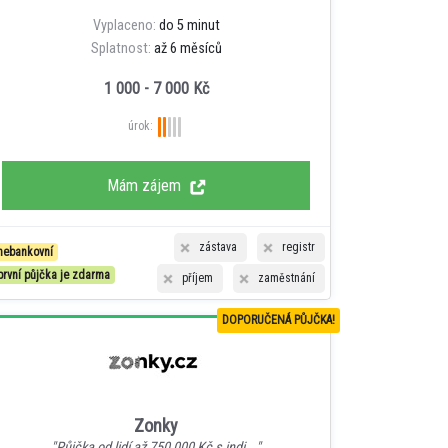
Vyplaceno:
do 5 minut
Splatnost:
až 6 měsíců
1 000 - 7 000 Kč
úrok:
Mám zájem
zástava
registr
nebankovní
první půjčka je zdarma
příjem
zaměstnání
DOPORUČENÁ PŮJČKA!
Zonky
"Půjčka od lidí až 750 000 Kč s indi..."