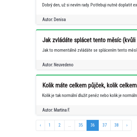
Dobrý den, už si nevím rady. Potřebuji nutně doplatit ex
Autor: Denisa
Jak zvládáte splácet tento měsíc (kvůli
Jak to momentálně zvládáte se splácením tento měsíc.
Autor: Neuvedeno
Kolik máte celkem půjček, kolik celkem
Kolik je tak normální dlužit peněz nebo kolik je normáln
Autor: Martina F.
‹
1
2
...
35
36
37
38
›