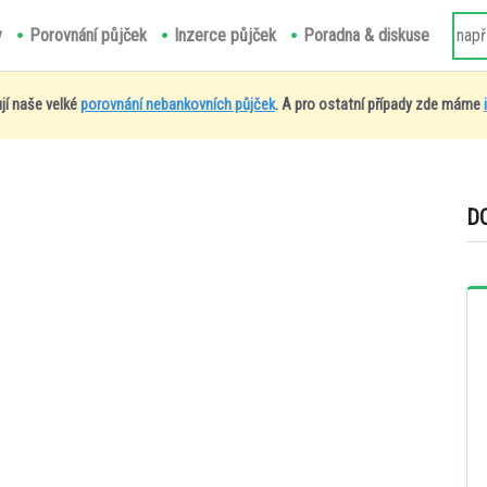
y
Porovnání půjček
Inzerce půjček
Poradna & diskuse
jí naše velké
porovnání nebankovních půjček
. A pro ostatní případy zde máme
D