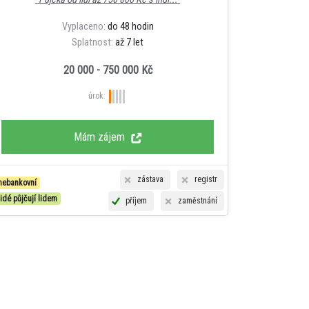
Vyplaceno:
do 48 hodin
Splatnost:
až 7 let
20 000 - 750 000 Kč
úrok:
Mám zájem
zástava
registr
nebankovní
lidé půjčují lidem
příjem
zaměstnání