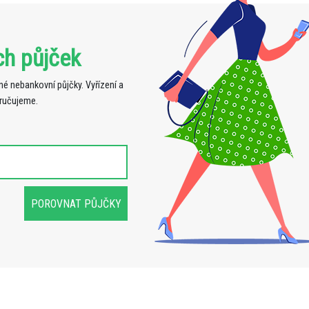
ch půjček
é nebankovní půjčky. Vyřízení a
oručujeme.