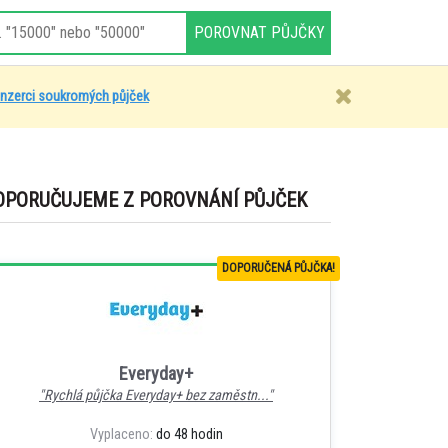
inzerci soukromých půjček
OPORUČUJEME Z POROVNÁNÍ PŮJČEK
DOPORUČENÁ PŮJČKA!
Everyday+
"Rychlá půjčka Everyday+ bez zaměstn..."
Vyplaceno:
do 48 hodin