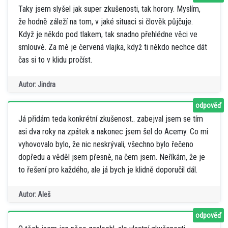
Taky jsem slyšel jak super zkušenosti, tak horory. Myslím,
že hodně záleží na tom, v jaké situaci si člověk půjčuje.
Když je někdo pod tlakem, tak snadno přehlédne věci ve
smlouvě. Za mě je červená vlajka, když ti někdo nechce dát
čas si to v klidu pročíst.
Autor: Jindra
odpověď
Já přidám teda konkrétní zkušenost.. zabejval jsem se tím
asi dva roky na zpátek a nakonec jsem šel do Acemy. Co mi
vyhovovalo bylo, že nic neskrývali, všechno bylo řečeno
dopředu a věděl jsem přesně, na čem jsem. Neříkám, že je
to řešení pro každého, ale já bych je klidně doporučil dál.
Autor: Aleš
odpověď