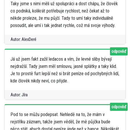
Taky jsme s nimi měli už spolupráci a dost chápu, že člověk
co podniká, kolikrát potřebuje rychlost, než čekat až to
někde proleze, že mu půjčí. Tady to umí taky individuálně
posoudit, ale umí i tak jednat rychle, což má svoje výhody.
Autor: AlexDeré
odpověď
Já už jsem fakt zažil ledacos a vím, že levné sliby bývají
nejdražší. Tady jsem měl smlouvu, jasné splátky a taky klid.
Je to prostě furt lepší než si brát peníze od pochybných lidí,
kde člověk nikdy neví, co přijde.
Autor: Jíra
odpověď
Pod to se můžu podepsat. Nehledě na to, že mám v
rejstříku záznam, takže jsem věděl, že mě půjčka bude
něco stát, abych dostal peníze jinde než v bance. Několikrát