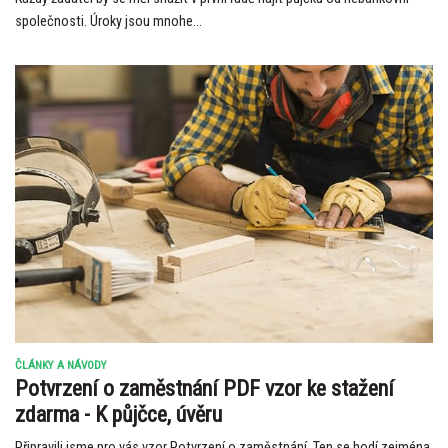
společnosti. Úroky jsou mnohe...
ČLÁNKY A NÁVODY
Potvrzení o zaměstnání PDF vzor ke stažení
zdarma - K půjčce, úvěru
Připravili jsme pro vás vzor Potvrzení o zaměstnání. Ten se hodí zejména