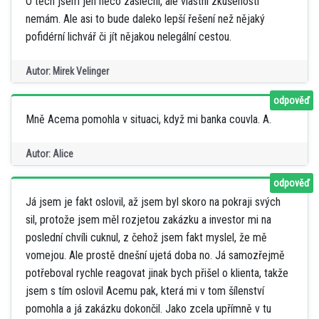
O těch jsem jen něco zaslechl, ale vlastní zkušenosti
nemám. Ale asi to bude daleko lepší řešení než nějaký
pofidérní lichvář či jít nějakou nelegální cestou.
Autor: Mirek Velinger
odpověď
Mně Acema pomohla v situaci, když mi banka couvla. A.
Autor: Alice
odpověď
Já jsem je fakt oslovil, až jsem byl skoro na pokraji svých
sil, protože jsem měl rozjetou zakázku a investor mi na
poslední chvíli cuknul, z čehož jsem fakt myslel, že mě
vomejou. Ale prostě dnešní ujetá doba no. Já samozřejmě
potřeboval rychle reagovat jinak bych přišel o klienta, takže
jsem s tím oslovil Acemu pak, která mi v tom šílenství
pomohla a já zakázku dokončil. Jako zcela upřímně v tu