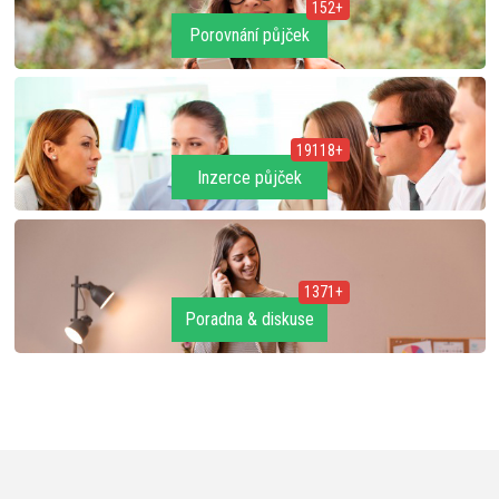
152+
Porovnání půjček
19118+
Inzerce půjček
1371+
Poradna & diskuse