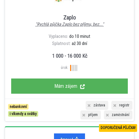
Zaplo
"Rychlá půjčka Zaplo bez příjmu, bez..."
Vyplaceno:
do 10 minut
Splatnost:
až 30 dní
1 000 - 16 000 Kč
úrok:
Mám zájem
zástava
registr
nebankovní
i víkendy a svátky
příjem
zaměstnání
DOPORUČENÁ PŮJČKA!