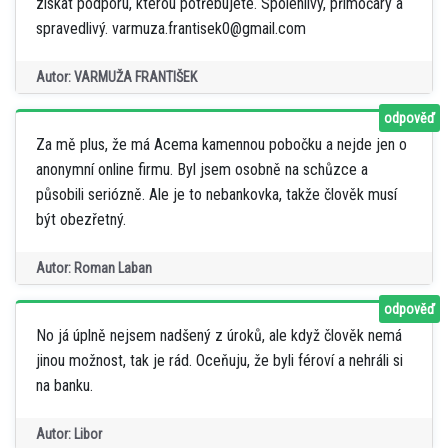
získat podporu, kterou potřebujete. Spolehlivý, přímočarý a
spravedlivý. varmuza.frantisek0@gmail.com
Autor: VARMUŽA FRANTIŠEK
odpověď
Za mě plus, že má Acema kamennou pobočku a nejde jen o
anonymní online firmu. Byl jsem osobně na schůzce a
působili seriózně. Ale je to nebankovka, takže člověk musí
být obezřetný.
Autor: Roman Laban
odpověď
No já úplně nejsem nadšený z úroků, ale když člověk nemá
jinou možnost, tak je rád. Oceňuju, že byli féroví a nehráli si
na banku.
Autor: Libor