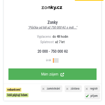
Zonky
"Půjčka od lidí až 750 000 Kč s indi..."
Vyplaceno:
do 48 hodin
Splatnost:
až 7 let
20 000 - 750 000 Kč
úrok:
Mám zájem
zaměstnání
zástava
registr
nebankovní
lidé půjčují lidem
příjem