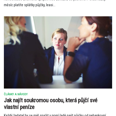
měsíc platíte splátky půjčky, leasi...
ČLÁNKY A NÁVODY
Jak najít soukromou osobu, která půjčí své
vlastní peníze
Každý žadatel by se měl snažit v první řadě najít půjčku od nebankovní