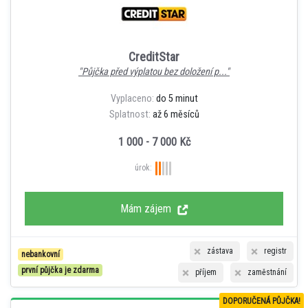
CreditStar
"Půjčka před výplatou bez doložení p..."
Vyplaceno:
do 5 minut
Splatnost:
až 6 měsíců
1 000 - 7 000 Kč
úrok:
Mám zájem
zástava
registr
nebankovní
první půjčka je zdarma
příjem
zaměstnání
DOPORUČENÁ PŮJČKA!