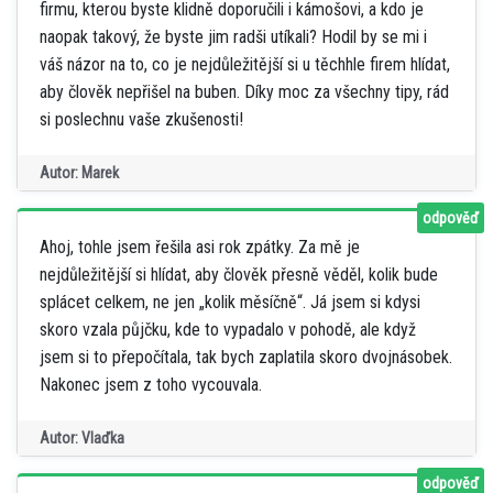
firmu, kterou byste klidně doporučili i kámošovi, a kdo je
naopak takový, že byste jim radši utíkali? Hodil by se mi i
váš názor na to, co je nejdůležitější si u těchhle firem hlídat,
aby člověk nepřišel na buben. Díky moc za všechny tipy, rád
si poslechnu vaše zkušenosti!
Autor: Marek
odpověď
Ahoj, tohle jsem řešila asi rok zpátky. Za mě je
nejdůležitější si hlídat, aby člověk přesně věděl, kolik bude
splácet celkem, ne jen „kolik měsíčně“. Já jsem si kdysi
skoro vzala půjčku, kde to vypadalo v pohodě, ale když
jsem si to přepočítala, tak bych zaplatila skoro dvojnásobek.
Nakonec jsem z toho vycouvala.
Autor: Vlaďka
odpověď