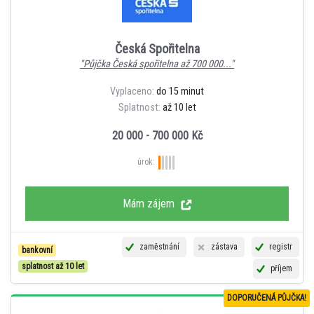
Česká Spořitelna
"Půjčka Česká spořitelna až 700 000..."
Vyplaceno:
do 15 minut
Splatnost:
až 10 let
20 000 - 700 000 Kč
úrok:
Mám zájem
zaměstnání
zástava
registr
bankovní
splatnost až 10 let
příjem
DOPORUČENÁ PŮJČKA!