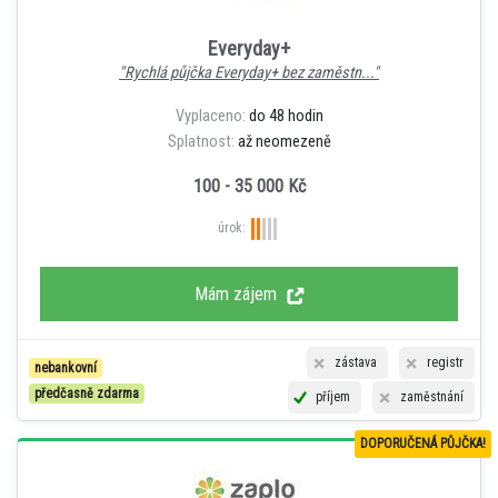
Everyday+
"Rychlá půjčka Everyday+ bez zaměstn..."
Vyplaceno:
do 48 hodin
Splatnost:
až neomezeně
100 - 35 000 Kč
úrok:
Mám zájem
zástava
registr
nebankovní
předčasně zdarma
příjem
zaměstnání
DOPORUČENÁ PŮJČKA!