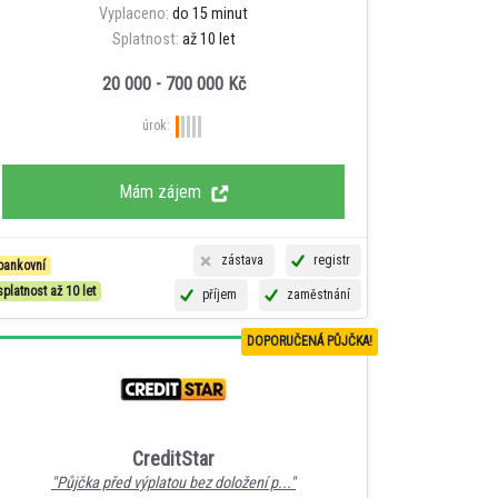
Vyplaceno:
do 15 minut
Splatnost:
až 10 let
20 000 - 700 000 Kč
úrok:
Mám zájem
zástava
registr
bankovní
splatnost až 10 let
příjem
zaměstnání
DOPORUČENÁ PŮJČKA!
CreditStar
"Půjčka před výplatou bez doložení p..."