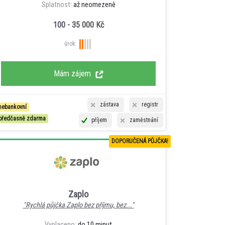
Splatnost:
až neomezeně
100 - 35 000 Kč
úrok:
Mám zájem
zástava
registr
nebankovní
předčasně zdarma
příjem
zaměstnání
DOPORUČENÁ PŮJČKA!
Zaplo
"Rychlá půjčka Zaplo bez příjmu, bez..."
Vyplaceno:
do 10 minut