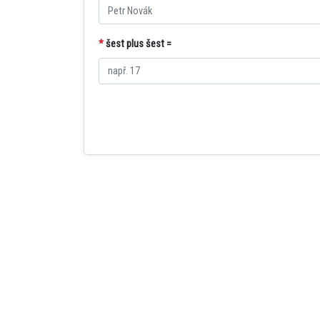
*
šest plus šest =