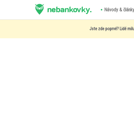
nebankovky.
Návody & článk
Jste zde poprvé? Lidé milu