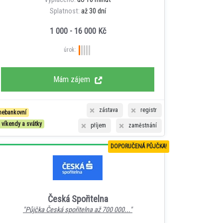
Splatnost:
až 30 dní
1 000 - 16 000 Kč
úrok:
Mám zájem
zástava
registr
nebankovní
i víkendy a svátky
příjem
zaměstnání
DOPORUČENÁ PŮJČKA!
Česká Spořitelna
"Půjčka Česká spořitelna až 700 000..."