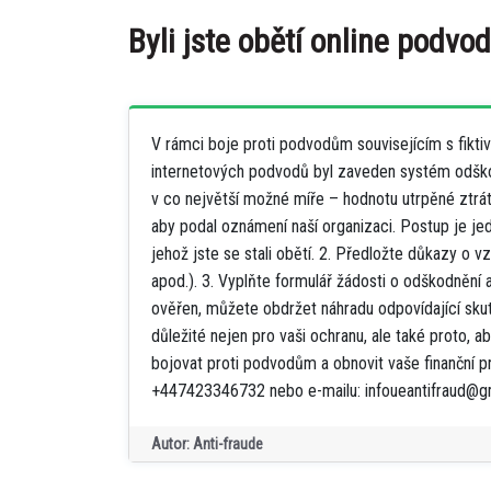
Byli jste obětí online podvo
V rámci boje proti podvodům souvisejícím s fiktiv
internetových podvodů byl zaveden systém odško
v co největší možné míře – hodnotu utrpěné ztrá
aby podal oznámení naší organizaci. Postup je je
jehož jste se stali obětí. 2. Předložte důkazy o v
apod.). 3. Vyplňte formulář žádosti o odškodnění 
ověřen, můžete obdržet náhradu odpovídající sku
důležité nejen pro vaši ochranu, ale také proto
bojovat proti podvodům a obnovit vaše finanční p
+447423346732 nebo e-mailu: infoueantifraud@g
Autor: Anti-fraude