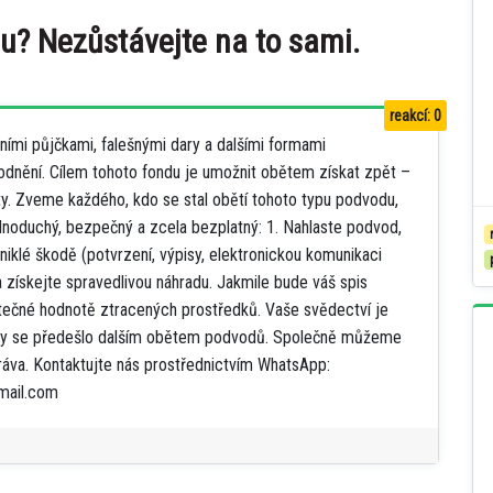
du? Nezůstávejte na to sami.
reakcí: 0
ními půjčkami, falešnými dary a dalšími formami
dnění. Cílem tohoto fondu je umožnit obětem získat zpět –
ty. Zveme každého, kdo se stal obětí tohoto typu podvodu,
dnoduchý, bezpečný a zcela bezplatný: 1. Nahlaste podvod,
zniklé škodě (potvrzení, výpisy, elektronickou komunikaci
a získejte spravedlivou náhradu. Jakmile bude váš spis
tečné hodnotě ztracených prostředků. Vaše svědectví je
, aby se předešlo dalším obětem podvodů. Společně můžeme
ráva. Kontaktujte nás prostřednictvím WhatsApp:
mail.com