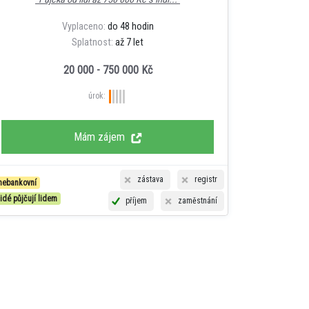
Vyplaceno:
do 48 hodin
Splatnost:
až 7 let
20 000 - 750 000 Kč
úrok:
Mám zájem
zástava
registr
nebankovní
lidé půjčují lidem
příjem
zaměstnání