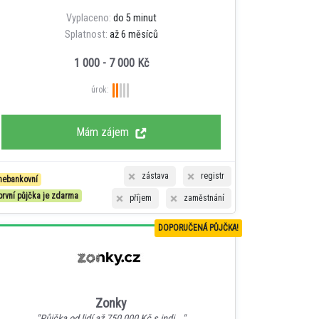
Vyplaceno:
do 5 minut
Splatnost:
až 6 měsíců
1 000 - 7 000 Kč
úrok:
Mám zájem
zástava
registr
nebankovní
první půjčka je zdarma
příjem
zaměstnání
DOPORUČENÁ PŮJČKA!
Zonky
"Půjčka od lidí až 750 000 Kč s indi..."