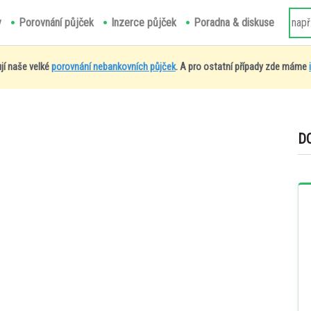
y
Porovnání půjček
Inzerce půjček
Poradna & diskuse
jí naše velké
porovnání nebankovních půjček
. A pro ostatní případy zde máme
D