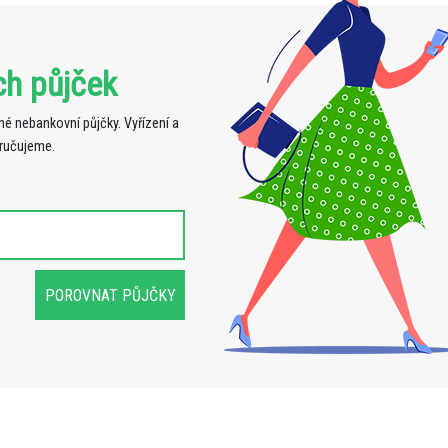
ch půjček
é nebankovní půjčky. Vyřízení a
oručujeme.