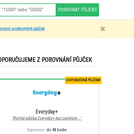
inzerci soukromých půjček
OPORUČUJEME Z POROVNÁNÍ PŮJČEK
DOPORUČENÁ PŮJČKA!
Everyday+
"Rychlá půjčka Everyday+ bez zaměstn..."
Vyplaceno:
do 48 hodin