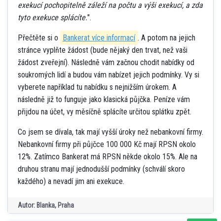
exekucí pochopitelně záleží na počtu a výši exekucí, a zda
tyto exekuce splácíte.
".
Přečtěte si o
Bankerat více informací
. A potom na jejich
stránce vyplňte žádost (bude nějaký den trvat, než vaši
žádost zveřejní). Následně vám začnou chodit nabídky od
soukromých lidí a budou vám nabízet jejich podmínky. Vy si
vyberete například tu nabídku s nejnižším úrokem. A
následně již to funguje jako klasická půjčka. Peníze vám
přijdou na účet, vy měsíčně splácíte určitou splátku zpět.
Co jsem se dívala, tak mají vyšší úroky než nebankovní firmy.
Nebankovní firmy při půjčce 100 000 Kč mají RPSN okolo
12%. Zatímco Bankerat má RPSN někde okolo 15%. Ale na
druhou stranu mají jednodušší podmínky (schválí skoro
každého) a nevadí jim ani exekuce.
Autor: Blanka, Praha