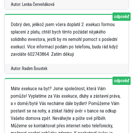
Autor: Lenka Červeňáková
odpověď
Dobrý den, jelikož jsem včera doplatil 2. exekuci formou
splacení z platu, chtěl bych tímto požádat nějakého
solidního investora, jestli by mi nemohl pomoct s poslední
exekucí. Více informací podám po telefonu, budu rád když
zavoláte 602743864. Zatím děkuji
Autor: Radim Šoustek
odpověď
Máte exekuce na byt? Jsme společnost, která Vám
pomůže! Vyplatíme za Vás exekuce, dluhy a zástavní práva,
a v domě/bytě Vás necháme dále bydlet! Pomůžeme Vám
postavit se na nohy, a získat řádný úvěr v bance na odkup
Vašeho domova zpět. Neváhejte a pište své příběh.
Můžeme se kontaktovat přes internet nebo telefonicky,