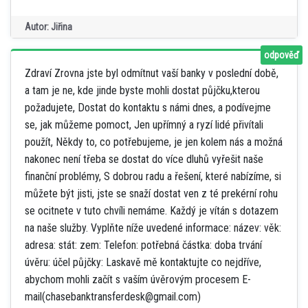
Autor: Jiřina
odpověď
Zdraví Zrovna jste byl odmítnut vaší banky v poslední době,
a tam je ne, kde jinde byste mohli dostat půjčku,kterou
požadujete, Dostat do kontaktu s námi dnes, a podívejme
se, jak můžeme pomoct, Jen upřímný a ryzí lidé přivítali
použít, Někdy to, co potřebujeme, je jen kolem nás a možná
nakonec není třeba se dostat do více dluhů vyřešit naše
finanční problémy, S dobrou radu a řešení, které nabízíme, si
můžete být jisti, jste se snaží dostat ven z té prekérní rohu
se ocitnete v tuto chvíli nemáme. Každý je vítán s dotazem
na naše služby. Vyplňte níže uvedené informace: název: věk:
adresa: stát: zem: Telefon: potřebná částka: doba trvání
úvěru: účel půjčky: Laskavě mě kontaktujte co nejdříve,
abychom mohli začít s vaším úvěrovým procesem E-
mail(chasebanktransferdesk@gmail.com)