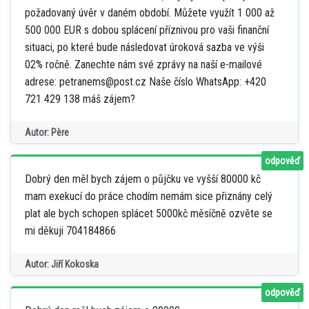
požadovaný úvěr v daném období. Můžete využít 1 000 až
500 000 EUR s dobou splácení příznivou pro vaši finanční
situaci, po které bude následovat úroková sazba ve výši
02% ročně. Zanechte nám své zprávy na naší e-mailové
adrese: petranems@post.cz Naše číslo WhatsApp: +420
721 429 138 máš zájem?
Autor: Père
odpověď
Dobrý den měl bych zájem o půjčku ve vyšší 80000 kč
mam exekucí do práce chodím nemám sice přiznány celý
plat ale bych schopen splácet 5000kč měsíčně ozvěte se
mi děkuji 704184866
Autor: Jiří Kokoska
odpověď