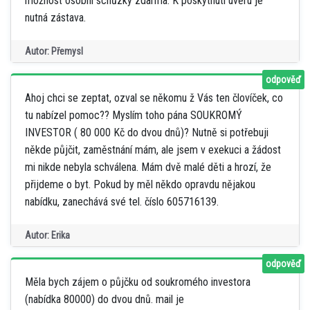
možnost osobní schůzky zdarma. K poskytnutí úvěru je
nutná zástava.
Autor: Přemysl
odpověď
Ahoj chci se zeptat, ozval se někomu ž Vás ten človíček, co
tu nabízel pomoc?? Myslím toho pána SOUKROMÝ
INVESTOR ( 80 000 Kč do dvou dnů)? Nutně si potřebuji
někde půjčit, zaměstnání mám, ale jsem v exekuci a žádost
mi nikde nebyla schválena. Mám dvě malé děti a hrozí, že
přijdeme o byt. Pokud by měl někdo opravdu nějakou
nabídku, zanechává své tel. číslo 605716139.
Autor: Erika
odpověď
Měla bych zájem o půjčku od soukromého investora
(nabídka 80000) do dvou dnů. mail je