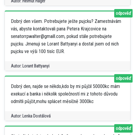
Autor: Helmut Hager
odpověď
Dobrý den všem. Potrebujete ješte pujcku? Zamestnávám
vás, abyste kontaktovali pana Petera Krajcovice na
senatorrpwalter@gmaill.com, pokud stále potrebujete
pujcku. Jmenuji se Lorant Battyanyi a dostal jsem od nich
pujcku ve výši 100 tisíc EUR.
Autor: Lorant Battyanyi
odpověď
Dobrý den, najde se někdo,kdo by mi půjčil 50000kc mám
exekucí a banka i několik společností mi z tohoto důvodu
odmítli půjčit,mohu splácet měsíčně 3000kc
Autor: Lenka Dostálová
odpověď