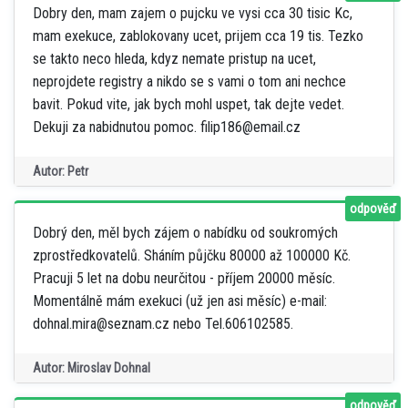
Dobry den, mam zajem o pujcku ve vysi cca 30 tisic Kc,
mam exekuce, zablokovany ucet, prijem cca 19 tis. Tezko
se takto neco hleda, kdyz nemate pristup na ucet,
neprojdete registry a nikdo se s vami o tom ani nechce
bavit. Pokud vite, jak bych mohl uspet, tak dejte vedet.
Dekuji za nabidnutou pomoc. filip186@email.cz
Autor: Petr
odpověď
Dobrý den, měl bych zájem o nabídku od soukromých
zprostředkovatelů. Sháním půjčku 80000 až 100000 Kč.
Pracuji 5 let na dobu neurčitou - příjem 20000 měsíc.
Momentálně mám exekuci (už jen asi měsíc) e-mail:
dohnal.mira@seznam.cz nebo Tel.606102585.
Autor: Miroslav Dohnal
odpověď