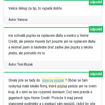
odpověď
Velice děkuji za tip, to vypadá dobře.
Autor: Vanesa
odpověď
me schvalili pujcku na vyplaceni dluhu a exekci u Home
Credit, ale penize musely byt pouzite jen na vyplaceni dluhu
a nesmel jsem si nasledne brat zadne jine pujcky u nikoho
jineho, ale pomohlo mi to
Autor: Tom Kluzak
odpověď
Dívala jste se tady do
inzerce půjček
? Občas se tam
vyskytují malé lokální firmy, které půjčují peníze jen ve svém
kraji. A s nimi se lze rozumně domluvit. Což není pravda o
gigantech typu Home Credit. Protože ti mají pevně
stanovené podmínky a s exekucí vám nepůjčí, i když by jste