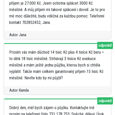
příjem je 27.000 Kč. Jsem ochotna splácet 3000 Kč
měsíčně. A můj příjem mi takové splácení i dovolí. Je to pro
mě moc důležité, budu vděčná za každou pomoc. Telefonní
kontakt 702852452, Jana.
Autor: Jana
odpověď
Prosím vás mám důchod 14 tisíc Kč plus 4 tisíce Kč beru =
to dělá 18 tisíc měsíčně. Strhávají 3 tisíce Kč exekuce
měsíčně a mám ještě jednu půjčku, kterou bych si chtěla
vyplatit. Takže mám celkem garantovaný příjem 15 tisíc Kč
měsíčně. Nevíte kdo by mi půjčil?
Autor: Kamila
odpověď
Dobrý den, měl bych zájem o půjčku. Kontaktujte mě
prosím na telefonní číslo 731 178 753. Spěchá, děkuji. Úrok