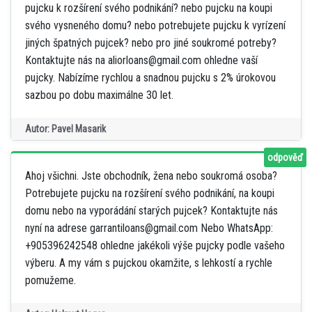
pujcku k rozšírení svého podnikání? nebo pujcku na koupi
svého vysneného domu? nebo potrebujete pujcku k vyrízení
jiných špatných pujcek? nebo pro jiné soukromé potreby?
Kontaktujte nás na aliorloans@gmail.com ohledne vaší
pujcky. Nabízíme rychlou a snadnou pujcku s 2% úrokovou
sazbou po dobu maximálne 30 let.
Autor: Pavel Masarik
odpověď
Ahoj všichni. Jste obchodník, žena nebo soukromá osoba?
Potrebujete pujcku na rozšírení svého podnikání, na koupi
domu nebo na vyporádání starých pujcek? Kontaktujte nás
nyní na adrese garrantiloans@gmail.com Nebo WhatsApp:
+905396242548 ohledne jakékoli výše pujcky podle vašeho
výberu. A my vám s pujckou okamžite, s lehkostí a rychle
pomužeme.