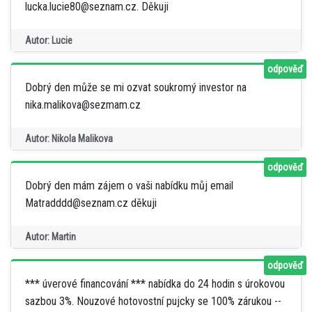
lucka.lucie80@seznam.cz. Děkuji
Autor: Lucie
odpověď
Dobrý den může se mi ozvat soukromý investor na
nika.malikova@sezmam.cz
Autor: Nikola Malikova
odpověď
Dobrý den mám zájem o vaši nabídku můj email
Matradddd@seznam.cz děkuji
Autor: Martin
odpověď
*** úverové financování *** nabídka do 24 hodin s úrokovou
sazbou 3%. Nouzové hotovostní pujcky se 100% zárukou --