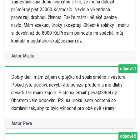
zaměstnaná na dobu neurčitou s tím, že mohu doložit
průměrný plat 25000 Kč/měsíc. Navíc o víkendech
provozuji drobnou živnost. Takže mám i nějaké peníze
navíc. Mám exekuci, úroky akceptuji. Ohledně splátky - mohu
si dovolit až do 8000 Kč.Prosím pomozte mi spěchá, můj
kontakt magdataborska@seznam.cz.
Autor: Majda
odpověď
Dobrý den, mám zájem o půjčku od soukromého investora.
Pokud jste poctiví, nevybíráte peníze předem a mé dluhy
nevadí, tak mám zájem. Pište na email: peva@3904.cz.
Obratem vám odpovím. PS: na úroku jsem ochotná se
domluvit tak, aby to bylo výhodné pro obě dvě strany!
Autor: Peva
odpověď