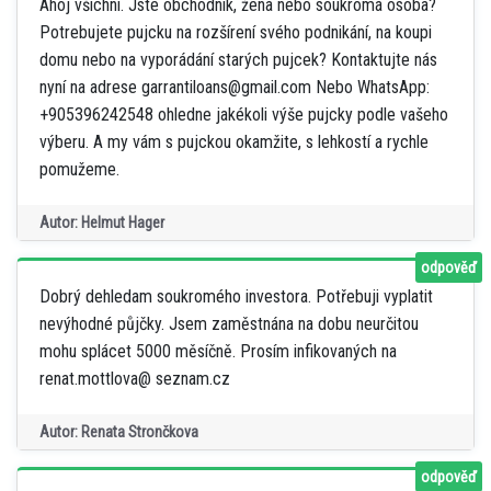
Ahoj všichni. Jste obchodník, žena nebo soukromá osoba?
Potrebujete pujcku na rozšírení svého podnikání, na koupi
domu nebo na vyporádání starých pujcek? Kontaktujte nás
nyní na adrese garrantiloans@gmail.com Nebo WhatsApp:
+905396242548 ohledne jakékoli výše pujcky podle vašeho
výberu. A my vám s pujckou okamžite, s lehkostí a rychle
pomužeme.
Autor: Helmut Hager
odpověď
Dobrý dehledam soukromého investora. Potřebuji vyplatit
nevýhodné půjčky. Jsem zaměstnána na dobu neurčitou
mohu splácet 5000 měsíčně. Prosím infikovaných na
renat.mottlova@ seznam.cz
Autor: Renata Strončkova
odpověď