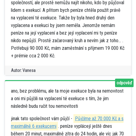
společností, ale prostě nemůžu najít nikoho, kdo by půjčoval
lidem s exekucí. A přitom bych peníze chtěla použít právě
na vyplacení té exekuce. Takže by byla hned druhý den
vyplacena a exekuci by jsem neměla. Jenomže nemám
peníze na její vyplacení a bez její vyplacení mi ty peníze
nikdo nepůjčí. Prostě začarovaný kruh a nevím jak z toho... .
Potřebuji 90 000 Kč, mám zaměstnání s příjmem 19 000 Kč
+ prémie cca 2 000 Kč.
Autor: Vanesa
odpověď
ano, bez problému, ale ta moje exekuce byla na nemovitost
a oni mi půjčili na vyplacení té exekuce s tím, že jim
následně budu ručit tou nemovitosti
jinak tato společnost vám půjčí -
Půjčíme až 70 000 Kč a s
maximálně 6 exekucemi
. peníze vyplácejí ještě dnes
během 20 minut, maximálně zítra do 24 hodin, ale víc jak 70