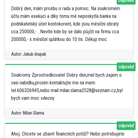
odpověď
Dobrý den, mám prosbu o radu a pomoc. Na soukromém
účtu mám exekuci a díky tomu mě neposkytla banka na
podnikatelský účet kontokorent, kde jsou měsíční obraty
cca 250000,- . Nevíte kde by se dalo půjčit na firmu cca
200000,- s měsíční splátkou do 10 tis. Děkuji moc
Autor: Jakub drapak
odpověď
Soukromy Zprostredkovatel Dobry den,mel bych zajem o
vasi nabidku,prosim kontaktujte me na mem
tel.606326945,nebo mail milan.slama2528@seznam.cz,byl
bych vam moc vdecny.
Autor: Milan Slama
odpověď
Ahoj. Chcete se zbavit financních potíží? Nebo potrebujete