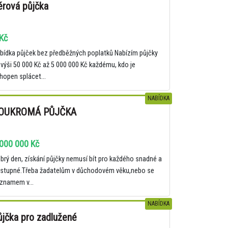
érová půjčka
Kč
bídka půjček bez předběžných poplatků Nabízím půjčky
 výši 50 000 Kč až 5 000 000 Kč každému, kdo je
hopen splácet...
NABÍDKA
OUKROMÁ PŮJČKA
000 000 Kč
brý den, získání půjčky nemusí bít pro každého snadné a
stupné.Třeba žadatelům v důchodovém věku,nebo se
znamem v...
NABÍDKA
ůjčka pro zadlužené