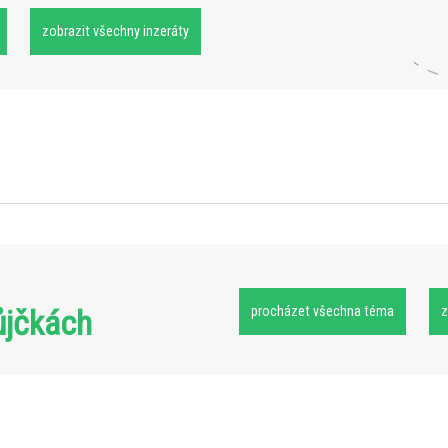
zobrazit všechny inzeráty
ůjčkách
procházet všechna téma
z