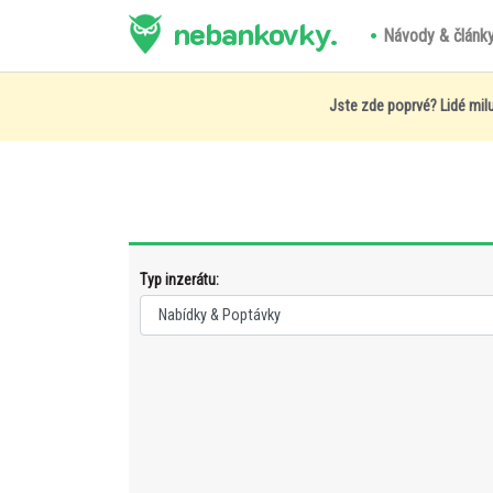
nebankovky.
Návody & článk
Jste zde poprvé? Lidé milu
Typ inzerátu: