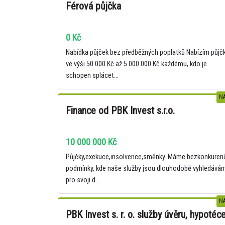
Férová půjčka
0 Kč
Nabídka půjček bez předběžných poplatků Nabízím půjč
ve výši 50 000 Kč až 5 000 000 Kč každému, kdo je
schopen splácet...
NA
Finance od PBK Invest s.r.o.
10 000 000 Kč
Půjčky,exekuce,insolvence,směnky. Máme bezkonkuren
podmínky, kde naše služby jsou dlouhodobě vyhledáván
pro svoji d...
NA
PBK Invest s. r. o. služby úvěru, hypotéc