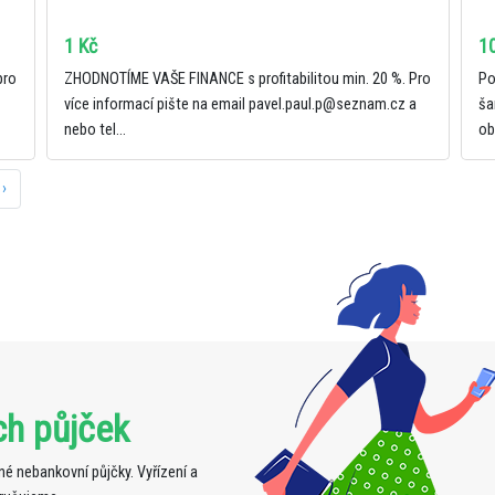
1 Kč
1
pro
ZHODNOTÍME VAŠE FINANCE s profitabilitou min. 20 %. Pro
Po
více informací pište na email pavel.paul.p@seznam.cz a
ša
nebo tel...
ob
›
ch půjček
é nebankovní půjčky. Vyřízení a