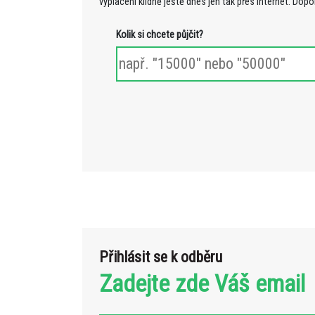
vyplacení klidně ještě dnes jen tak přes internet. Dop
Kolik si chcete půjčit?
Přihlásit se k odběru
Zadejte zde Váš email