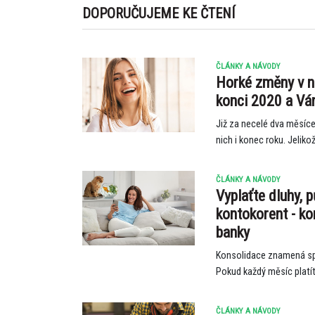
DOPORUČUJEME KE ČTENÍ
ČLÁNKY A NÁVODY
Horké změny v n
konci 2020 a V
Již za necelé dva měsíc
nich i konec roku. Jeliko
ČLÁNKY A NÁVODY
Vyplaťte dluhy, p
kontokorent - k
banky
Konsolidace znamená sp
Pokud každý měsíc platíte
ČLÁNKY A NÁVODY