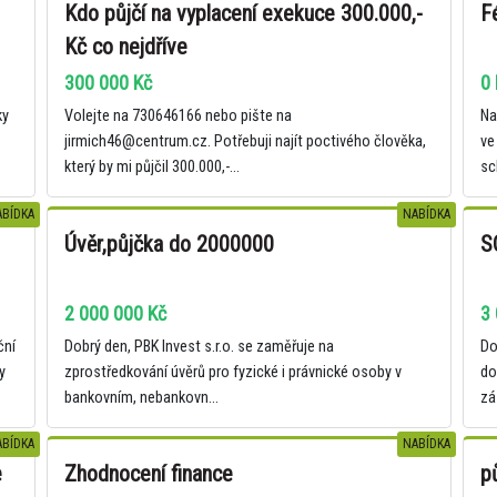
Kdo půjčí na vyplacení exekuce 300.000,-
F
Kč co nejdříve
300 000 Kč
0 
ky
Volejte na 730646166 nebo pište na
Na
jirmich46@centrum.cz. Potřebuji najít poctivého člověka,
ve
který by mi půjčil 300.000,-...
sc
BÍDKA
NABÍDKA
Úvěr,půjčka do 2000000
S
2 000 000 Kč
3 
ční
Dobrý den, PBK Invest s.r.o. se zaměřuje na
Do
y
zprostředkování úvěrů pro fyzické i právnické osoby v
do
bankovním, nebankovn...
zá
BÍDKA
NABÍDKA
e
Zhodnocení finance
p