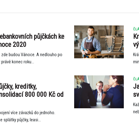
ČLÁ
ebankovních půjčkách ke
Kr
ánoce 2020
vý
e zde budou Vánoce. A nedlouho po
Krá
ž právě konec roku...
min
ČLÁ
ůjčky, kreditky,
Ja
onsolidací 800 000 Kč od
sv
Kaž
neb
ojení více závazků do jednoho.
 splátky půjčky, leasi...