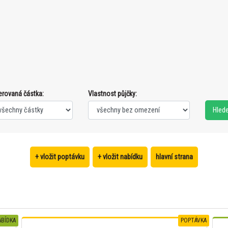
erovaná částka:
Vlastnost půjčky:
+ vložit poptávku
+ vložit nabídku
hlavní strana
BÍDKA
POPTÁVKA