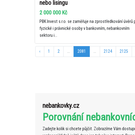
nebo lisingu
2 000 000 Kč
PBK Invest s.r.o. se zaměřuje na zprostředkování úvěrů 
fyzické i právnické osoby v bankovním, nebankovním
sektoru i...
‹
1
2
...
2081
...
2124
2125
nebankovky.cz
Porovnání nebankovní
Zadejte kolik si chcete půjčit. Zobrazíme Vám dostupn