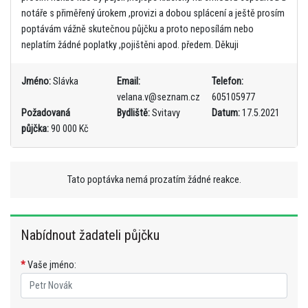
notáře s přiměřený úrokem ,provizi a dobou splácení a ještě prosím
poptávám vážně skutečnou půjčku a proto neposílám nebo
neplatím žádné poplatky ,pojištěni apod. předem. Děkuji
Jméno:
Slávka
Email:
Telefon:
velana.v@seznam.cz
605105977
Požadovaná
Bydliště:
Svitavy
Datum:
17.5.2021
půjčka:
90 000 Kč
Tato poptávka nemá prozatím žádné reakce.
Nabídnout žadateli půjčku
*
Vaše jméno: