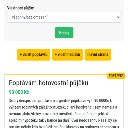
Vlastnost půjčky:
+ vložit poptávku
+ vložit nabídku
hlavní strana
POPTÁVKA
Poptávám hotovostní půjčku
90 000 Kč
Dobrý den,prosím poptávám urgentně půjčku ve výši 90.000Kč k
vyřízení rodinných záležitostí,exekuci ani insolvenci jsem neměla a
nemám ,doložitelný pravidelný měsíční příjem mám,ale jelikož
splácím hypotéku tak v bance na další úvěr nedosáhnu.Našel by se
prosím někdo kdo by půjčil ,nejlépe klasicky na smlouvu sepsanou u