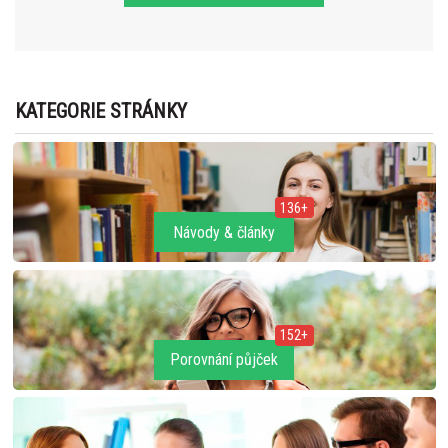
KATEGORIE STRÁNKY
136+
Návody & články
152+
Porovnání půjček