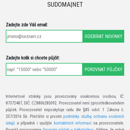
SUDOMA|NET
Zadejte zde Váš email:
Zadejte kolik si chcete půjčit:
Internetové stránky jsou provozovány soukromou osobou, IČ:
87372487, DIČ: CZ8806285092. Provozovatel není zprostředkovatelem
půjček. Provozovatel neposkytuje radu dle §85 odst. 1 Zákona č.
257/2016 Sb. Přečtěte si prosím
podmínky služby
,
ochranu osobních
údajů
a případně i využijte
kontaktních informací
na provozovatele.
Rovněž provozujeme
Srovnání půjček s kalkulačkou
. Věříme, že právě