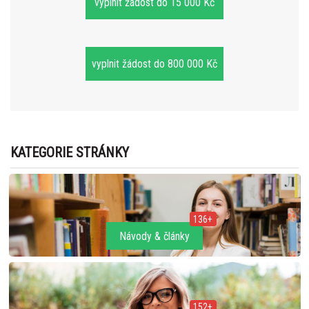
vyplnit žádost do 15 000 Kč
vyplnit žádost do 800 000 Kč
KATEGORIE STRÁNKY
136+
Návody & články
152+