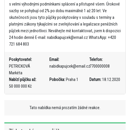
s velmi výhodnými podmínkami splácení a přístupné všem. Úrokové
sazby se pohybují od 2% po dobu maximálně 1 až 20 let. Ve
skutečnosti jsou tyto půjčky poskytovány v souladu s termíny a
platnými zákony týkajícími se zveřejňování a legalizace peněžních
půjček mezi jednotlivci. Neváhejte mě kontaktovat, jsem k dispozici
24 hodin denně E-mail: nabidkapujcek@email.cz WhatsApp: +420
721 684 803
Poskytovatel:
Email:
Telefon:
PETRICKOVÁ
nabidkapujcek@email.cz
7700000008
Markéta
Nabízí půjčku až:
Pobočka:
Praha 1
Datum:
18.12.2020
50 000 000 Kč
Tato nabídka nemá prozatím žádné reakce.