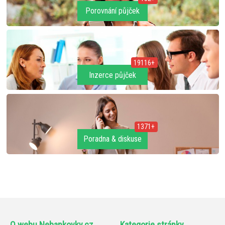
Porovnání půjček
19116+
Inzerce půjček
1371+
Poradna & diskuse
O webu Nebankovky.cz
Kategorie stránky