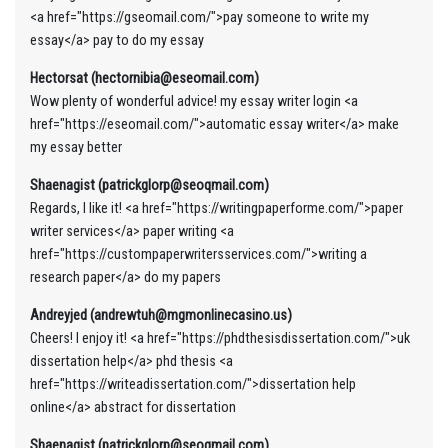
<a href="https://gseomail.com/">pay someone to write my
essay</a> pay to do my essay
Hectorsat (hectornibia@eseomail.com)
Wow plenty of wonderful advice! my essay writer login <a
href="https://eseomail.com/">automatic essay writer</a> make
my essay better
Shaenagist (patrickglorp@seoqmail.com)
Regards, I like it! <a href="https://writingpaperforme.com/">paper
writer services</a> paper writing <a
href="https://custompaperwritersservices.com/">writing a
research paper</a> do my papers
Andreyjed (andrewtuh@mgmonlinecasino.us)
Cheers! I enjoy it! <a href="https://phdthesisdissertation.com/">uk
dissertation help</a> phd thesis <a
href="https://writeadissertation.com/">dissertation help
online</a> abstract for dissertation
Shaenagist (patrickglorp@seoqmail.com)