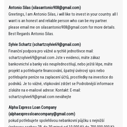
Antonio Silas (silasantonio908@gmail.com)
Greetings, I am Antonio Silas, i will like to invest in your country. all I
want is an honest and reliable person who can be my partner.
please email me on silasantonio908@gmail.com for more details.
Best Regards Antonio Silas.
Sylvie Schartz (schartzsylvie69@gmail.com)
Finanční podpora pro vážné a rychlé jednotlivce mail:
schartzsylvie69@gmail.com Jste v evidenci, máte zákaz
bankovnictví a banky vás neupřednostňují, nebo ještě lépe, máte
projekt a potřebujete financování, špatný úvěrový spis nebo
potřebujete peníze na zaplacení účtů, prostředky na investice do
podniků. Je to vážné, vtipkování zdržet se Podrobnější informace
získáte na e-mailové adrese: Kontakt: E-mail:
schartzsylvie69@gmail.com neváhejte
Alpha Express Loan Company
(alphaexpressloancompany@gmail.com)
pokud potřebujete spolehlivou nebankovní půjčku s nejnižší