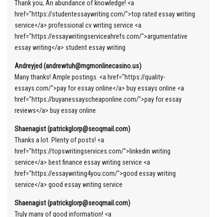
Thank you, An abundance of knowledge! <a
href="https://studentessaywriting.com/">top rated essay writing
service</a> professional cv writing service <a
href="https://essaywritingserviceahrefs.com/">argumentative
essay writing</a> student essay writing
Andreyjed (andrewtuh@mgmonlinecasino.us)
Many thanks! Ample postings. <a href="https://quality-
essays.com/">pay for essay online</a> buy essays online <a
href="https://buyanessayscheaponline.com/">pay for essay
reviews</a> buy essay online
Shaenagist (patrickglorp@seoqmail.com)
Thanks a lot. Plenty of posts! <a
href="https://topswritingservices.com/">linkedin writing
service</a> best finance essay writing service <a
href="https://essaywriting4you.com/">good essay writing
service</a> good essay writing service
Shaenagist (patrickglorp@seoqmail.com)
Truly many of good information! <a