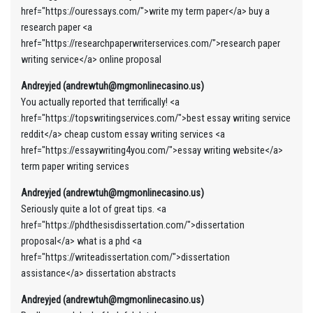
href="https://ouressays.com/">write my term paper</a> buy a
research paper <a
href="https://researchpaperwriterservices.com/">research paper
writing service</a> online proposal
Andreyjed (andrewtuh@mgmonlinecasino.us)
You actually reported that terrifically! <a
href="https://topswritingservices.com/">best essay writing service
reddit</a> cheap custom essay writing services <a
href="https://essaywriting4you.com/">essay writing website</a>
term paper writing services
Andreyjed (andrewtuh@mgmonlinecasino.us)
Seriously quite a lot of great tips. <a
href="https://phdthesisdissertation.com/">dissertation
proposal</a> what is a phd <a
href="https://writeadissertation.com/">dissertation
assistance</a> dissertation abstracts
Andreyjed (andrewtuh@mgmonlinecasino.us)