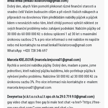
lenka lenka (lenka01kolatorova@gmail.com)
Dobrý den, abych Vám pomohl překonat různé finanční starosti a
snadno čelil Vašim budoucím cílům a při všech Vašich nákupech a
přípravách na dovolenou Vám předkládám nabídky půjček a půjček
lidem v nesnázích nebo těm, kteří chtějí pomoci vyřešit některé ze
svých finanční problémy nebo zahájení podnikání. Nabízím půjčky od
30 000 do 60 000 000 Kč s dobou splácení 1 až 30 let s maximální
úrokovou sazbou 2 % a pro více informací o mé nabídce mi napište
nebo mě kontaktujte na email:lenka01kolatorova@gmail.com
WhatsApp: +420 728 346 697
Marcela KREJSOVÁ (marcela.krejsova01@gmail.com)
Rychlá a seriózní nabídka půjčky. Dobrý den, madam a pane, jsme
jednotlivci, kteří nabízejí půjčku každému, kdo potřebuje půjčku k
vyřešení jiného problému. Nabízíme 50 000 Kč až 30 000 000 Kč za
úrokovou sazbu 3%. Pro více informací nás kontaktujte e -mailem:
marcela.krejsova01@gmail.com.
Deeynetsa (v.i.k.t.o.r.s.h.u.l.t.spo.ch.ta.29.0.719.9.0@gmail.com)
gay video chat apps free gay bi male text chat <a href="https://free-
gay-sex-chat.com/">gay webcam and chat </a>