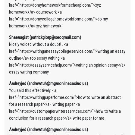
href="https://domyhomeworkformecheap.com/">xyz
homework</a> coursework <a
href="https://domycollegehomeworkforme.com/">do my
homework</a> xyz homework
Shaenagist (patrickglorp@seoqmail.com)
Nicely voiced without a doubt! . <a
href="https://writinganessaycollegeservice.com/">writing an essay
outline</a> top essay writing <a
href="https://essayservicehelp.com/">writing an opinion essay</a>
essay writing company
Andreyjed (andrewtuh@mgmonlinecasino.us)
You said this effectively. <a
href="https://writingpaperforme.com/">how to write an abstract
for a research paper</a> writing paper <a
href="https://custompaperwritersservices.com/">how to write a
conclusion for a research paper</a> write paper for me
Andreyjed (andrewtuh@mgmonlinecasino.us)