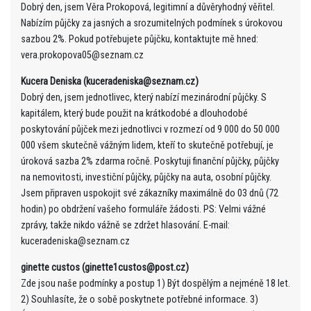
Dobrý den, jsem Věra Prokopová, legitimní a důvěryhodný věřitel.
Nabízím půjčky za jasných a srozumitelných podmínek s úrokovou
sazbou 2%. Pokud potřebujete půjčku, kontaktujte mě hned:
vera.prokopova05@seznam.cz
Kucera Deniska (kuceradeniska@seznam.cz)
Dobrý den, jsem jednotlivec, který nabízí mezinárodní půjčky. S
kapitálem, který bude použit na krátkodobé a dlouhodobé
poskytování půjček mezi jednotlivci v rozmezí od 9 000 do 50 000
000 všem skutečně vážným lidem, kteří to skutečně potřebují, je
úroková sazba 2% zdarma ročně. Poskytuji finanční půjčky, půjčky
na nemovitosti, investiční půjčky, půjčky na auta, osobní půjčky.
Jsem připraven uspokojit své zákazníky maximálně do 03 dnů (72
hodin) po obdržení vašeho formuláře žádosti. PS: Velmi vážné
zprávy, takže nikdo vážně se zdržet hlasování. E-mail:
kuceradeniska@seznam.cz
ginette custos (ginette1custos@post.cz)
Zde jsou naše podmínky a postup 1) Být dospělým a nejméně 18 let.
2) Souhlasíte, že o sobě poskytnete potřebné informace. 3)