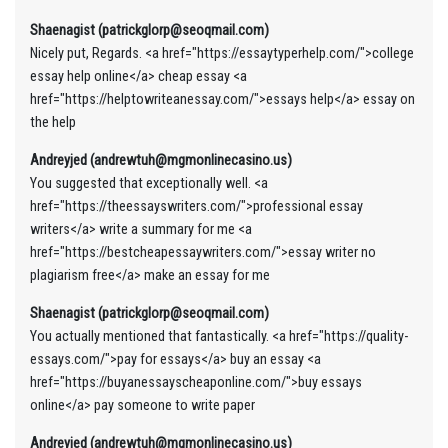
Shaenagist (patrickglorp@seoqmail.com)
Nicely put, Regards. <a href="https://essaytyperhelp.com/">college
essay help online</a> cheap essay <a
href="https://helptowriteanessay.com/">essays help</a> essay on
the help
Andreyjed (andrewtuh@mgmonlinecasino.us)
You suggested that exceptionally well. <a
href="https://theessayswriters.com/">professional essay
writers</a> write a summary for me <a
href="https://bestcheapessaywriters.com/">essay writer no
plagiarism free</a> make an essay for me
Shaenagist (patrickglorp@seoqmail.com)
You actually mentioned that fantastically. <a href="https://quality-
essays.com/">pay for essays</a> buy an essay <a
href="https://buyanessayscheaponline.com/">buy essays
online</a> pay someone to write paper
Andreyjed (andrewtuh@mgmonlinecasino.us)