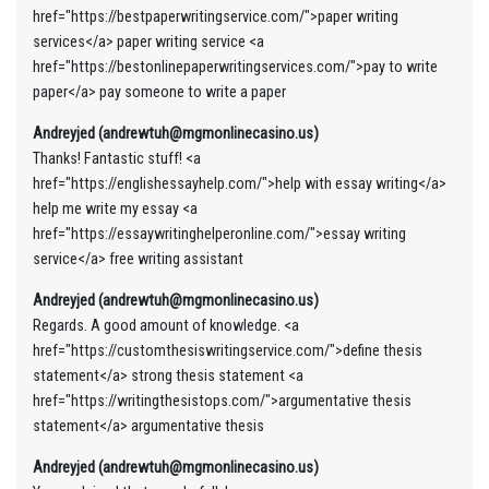
href="https://bestpaperwritingservice.com/">paper writing
services</a> paper writing service <a
href="https://bestonlinepaperwritingservices.com/">pay to write
paper</a> pay someone to write a paper
Andreyjed (andrewtuh@mgmonlinecasino.us)
Thanks! Fantastic stuff! <a
href="https://englishessayhelp.com/">help with essay writing</a>
help me write my essay <a
href="https://essaywritinghelperonline.com/">essay writing
service</a> free writing assistant
Andreyjed (andrewtuh@mgmonlinecasino.us)
Regards. A good amount of knowledge. <a
href="https://customthesiswritingservice.com/">define thesis
statement</a> strong thesis statement <a
href="https://writingthesistops.com/">argumentative thesis
statement</a> argumentative thesis
Andreyjed (andrewtuh@mgmonlinecasino.us)