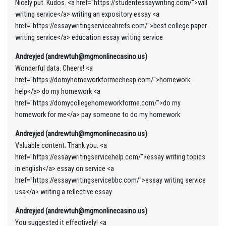
Nicely put. Kudos. <a href="https://studentessaywriting.com/">will
writing service</a> writing an expository essay <a
href="https://essaywritingserviceahrefs.com/">best college paper
writing service</a> education essay writing service
Andreyjed (andrewtuh@mgmonlinecasino.us)
Wonderful data. Cheers! <a
href="https://domyhomeworkformecheap.com/">homework
help</a> do my homework <a
href="https://domycollegehomeworkforme.com/">do my
homework for me</a> pay someone to do my homework
Andreyjed (andrewtuh@mgmonlinecasino.us)
Valuable content. Thank you. <a
href="https://essaywritingservicehelp.com/">essay writing topics
in english</a> essay on service <a
href="https://essaywritingservicebbc.com/">essay writing service
usa</a> writing a reflective essay
Andreyjed (andrewtuh@mgmonlinecasino.us)
You suggested it effectively! <a