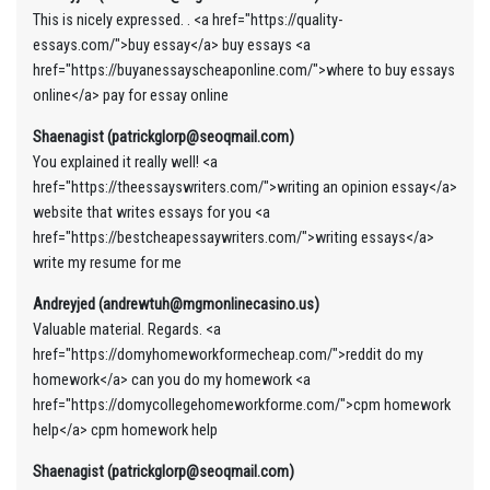
This is nicely expressed. . <a href="https://quality-
essays.com/">buy essay</a> buy essays <a
href="https://buyanessayscheaponline.com/">where to buy essays
online</a> pay for essay online
Shaenagist (patrickglorp@seoqmail.com)
You explained it really well! <a
href="https://theessayswriters.com/">writing an opinion essay</a>
website that writes essays for you <a
href="https://bestcheapessaywriters.com/">writing essays</a>
write my resume for me
Andreyjed (andrewtuh@mgmonlinecasino.us)
Valuable material. Regards. <a
href="https://domyhomeworkformecheap.com/">reddit do my
homework</a> can you do my homework <a
href="https://domycollegehomeworkforme.com/">cpm homework
help</a> cpm homework help
Shaenagist (patrickglorp@seoqmail.com)