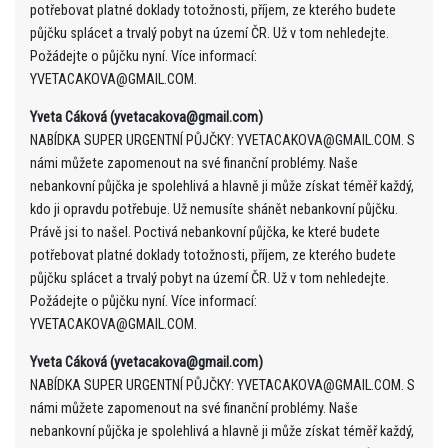
potřebovat platné doklady totožnosti, příjem, ze kterého budete
půjčku splácet a trvalý pobyt na území ČR. Už v tom nehledejte.
Požádejte o půjčku nyní. Více informací:
YVETACAKOVA@GMAIL.COM.
Yveta Cáková (yvetacakova@gmail.com)
NABÍDKA SUPER URGENTNÍ PŮJČKY: YVETACAKOVA@GMAIL.COM. S
námi můžete zapomenout na své finanční problémy. Naše
nebankovní půjčka je spolehlivá a hlavně ji může získat téměř každý,
kdo ji opravdu potřebuje. Už nemusíte shánět nebankovní půjčku.
Právě jsi to našel. Poctivá nebankovní půjčka, ke které budete
potřebovat platné doklady totožnosti, příjem, ze kterého budete
půjčku splácet a trvalý pobyt na území ČR. Už v tom nehledejte.
Požádejte o půjčku nyní. Více informací:
YVETACAKOVA@GMAIL.COM.
Yveta Cáková (yvetacakova@gmail.com)
NABÍDKA SUPER URGENTNÍ PŮJČKY: YVETACAKOVA@GMAIL.COM. S
námi můžete zapomenout na své finanční problémy. Naše
nebankovní půjčka je spolehlivá a hlavně ji může získat téměř každý,