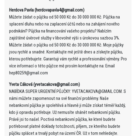
Herdova Pavla (herdovapavla4@gmail.com)
Můžete žádat o půjčku od 50 000 Kč do 30 000 000 Kč. Půjčka na
splacení dluhu nebo na zaplacení účtů nebo na zahájení nového
podnikání? Půjčka na financování vašeho projektu? Nabízím
zajištěné úvěrové služby v libovolné výši s úrokovou sazbou 3%.
Můžete žádat o půjčku od 50 000 Kč do 30 000 000 Kč. Moje půjčky
jsou rychlé a snadné. Kontaktujte mě ještě dnes a získejte půjčku,
kterou potřebujete. Garantuji vám rychlé a profesionální výměny. Pro
více informací o této půjčce mě prosím kontaktujte na: Email
hep80259@gmail.com
Yveta Cáková (yvetacakova@gmail.com)
NABÍDKA SUPER URGENTNÍ PŮJČKY: YVETACAKOVA@GMAIL.COM. S
námi můžete zapomenout na své finanční problémy. Naše
nebankovní půjčka je spolehlivá a hlavně ji může získat téměř každý,
kdo ji opravdu potřebuje. Už nemusíte shánět nebankovní půjčku.
Právě jsi to našel. Poctivá nebankovní půjčka, ke které budete
potřebovat platné doklady totožnosti, příjem, ze kterého budete
půjčku splácet a trvalý pobyt na území ČR. Už v tom nehledejte.