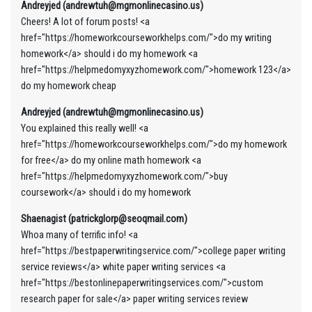
Andreyjed (andrewtuh@mgmonlinecasino.us)
Cheers! A lot of forum posts! <a
href="https://homeworkcourseworkhelps.com/">do my writing
homework</a> should i do my homework <a
href="https://helpmedomyxyzhomework.com/">homework 123</a>
do my homework cheap
Andreyjed (andrewtuh@mgmonlinecasino.us)
You explained this really well! <a
href="https://homeworkcourseworkhelps.com/">do my homework
for free</a> do my online math homework <a
href="https://helpmedomyxyzhomework.com/">buy
coursework</a> should i do my homework
Shaenagist (patrickglorp@seoqmail.com)
Whoa many of terrific info! <a
href="https://bestpaperwritingservice.com/">college paper writing
service reviews</a> white paper writing services <a
href="https://bestonlinepaperwritingservices.com/">custom
research paper for sale</a> paper writing services review