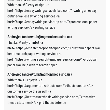
With thanks! Plenty of tips. <a
href="https://essaywritingservicelinked.com/">writing an essay
outline</a> essay writing services <a
href="https://essaywritingservicetop.com/">professional paper
writing service</a> writing service
Andreyjed (andrewtuh@mgmonlinecasino.us)
Thanks, Plenty of info! <a
href="https://researchproposalforphd.com/">buy term papers</a>
best research paper writing services <a
href="https://writingresearchtermpaperservice.com/">proposal
paper</a> help with research paper
Andreyjed (andrewtuh@mgmonlinecasino.us)
With thanks. I enjoy it. <a
href="https://argumentativethesis.com/">thesis creator</a>
customer service thesis pdf <a
href="https://bestmasterthesiswritingservice.com/">tentative
thesis statement</a> phd thesis defense