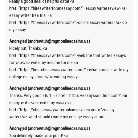
Really a good deal of helpful data! <a
href="https://hireawriterforanessay.com/">essay writer review</a>
essay writer free trial <a
href="https://theessayswriters.com/">online essay writers</a> do
my essay
Andreyjed (andrewtuh@mgmonlinecasino.us)
Nicely put, Thanks. <a
href="https://theessayswriters.com/">website that writes essays
for you</a> write my resume for me <a
href="https://bestcheapessaywriters.com/">what should i write my
college essay about</a> writing essays
Andreyjed (andrewtuh@mgmonlinecasino.us)
Thanks, Very good stuff. <a href="https://essayssolution.com/">ai
essay writer</a> write my essay <a
href="https://cheapessaywriteronlineservices.com/">essay
writer</a> what should i write my college essay about
Andreyjed (andrewtuh@mgmonlinecasino.us)
You definitely made your point! <a