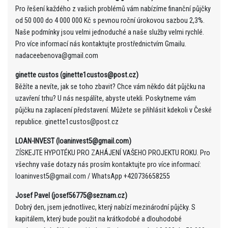
Pro řešení každého z vašich problémů vám nabízíme finanční půjčky
od 50 000 do 4 000 000 Kč s pevnou roční úrokovou sazbou 2,3%.
Naše podmínky jsou velmi jednoduché a naše služby velmi rychlé.
Pro více informací nás kontaktujte prostřednictvím Gmailu.
nadaceebenova@gmail.com
ginette custos (ginette1custos@post.cz)
Běžíte a nevíte, jak se toho zbavit? Chce vám někdo dát půjčku na
uzavření trhu? U nás nespálíte, abyste utekli. Poskytneme vám
půjčku na zaplacení představení. Můžete se přihlásit kdekoli v České
republice. ginette1custos@post.cz
LOAN-INVEST (loaninvest5@gmail.com)
ZÍSKEJTE HYPOTÉKU PRO ZAHÁJENÍ VAŠEHO PROJEKTU ROKU. Pro
všechny vaše dotazy nás prosím kontaktujte pro více informací:
loaninvest5@gmail.com / WhatsApp +420736658255
Josef Pavel (josef56775@seznam.cz)
Dobrý den, jsem jednotlivec, který nabízí mezinárodní půjčky. S
kapitálem, který bude použit na krátkodobé a dlouhodobé