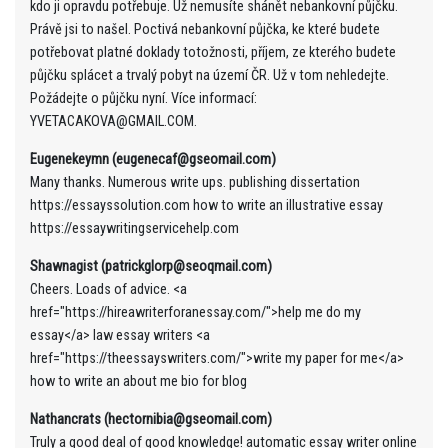
kdo ji opravdu potřebuje. Už nemusíte shánět nebankovní půjčku.
Právě jsi to našel. Poctivá nebankovní půjčka, ke které budete
potřebovat platné doklady totožnosti, příjem, ze kterého budete
půjčku splácet a trvalý pobyt na území ČR. Už v tom nehledejte.
Požádejte o půjčku nyní. Více informací:
YVETACAKOVA@GMAIL.COM.
Eugenekeymn (eugenecaf@gseomail.com)
Many thanks. Numerous write ups. publishing dissertation
https://essayssolution.com how to write an illustrative essay
https://essaywritingservicehelp.com
Shawnagist (patrickglorp@seoqmail.com)
Cheers. Loads of advice. <a
href="https://hireawriterforanessay.com/">help me do my
essay</a> law essay writers <a
href="https://theessayswriters.com/">write my paper for me</a>
how to write an about me bio for blog
Nathancrats (hectornibia@gseomail.com)
Truly a good deal of good knowledge! automatic essay writer online