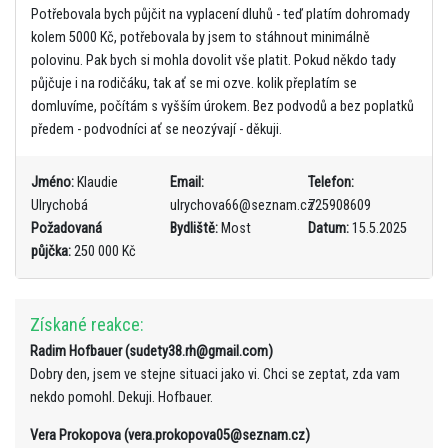
Potřebovala bych půjčit na vyplacení dluhů - teď platím dohromady
kolem 5000 Kč, potřebovala by jsem to stáhnout minimálně
polovinu. Pak bych si mohla dovolit vše platit. Pokud někdo tady
půjčuje i na rodičáku, tak ať se mi ozve. kolik přeplatím se
domluvíme, počítám s vyšším úrokem. Bez podvodů a bez poplatků
předem - podvodníci ať se neozývají - děkuji.
Jméno:
Klaudie
Email:
Telefon:
Ulrychobá
ulrychova66@seznam.cz
725908609
Požadovaná
Bydliště:
Most
Datum:
15.5.2025
půjčka:
250 000 Kč
Získané reakce:
Radim Hofbauer (sudety38.rh@gmail.com)
Dobry den, jsem ve stejne situaci jako vi. Chci se zeptat, zda vam
nekdo pomohl. Dekuji. Hofbauer.
Vera Prokopova (vera.prokopova05@seznam.cz)