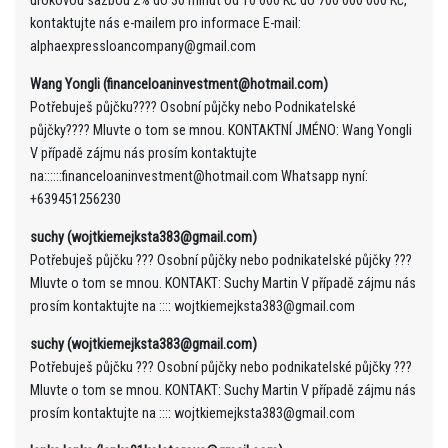
úrokovou sazbou 2% do 30 minut od 10 000 Kč do 700 000 000 Kč,
kontaktujte nás e-mailem pro informace E-mail:
alphaexpressloancompany@gmail.com
Wang Yongli (financeloaninvestment@hotmail.com)
Potřebuješ půjčku???? Osobní půjčky nebo Podnikatelské
půjčky???? Mluvte o tom se mnou. KONTAKTNÍ JMÉNO: Wang Yongli
V případě zájmu nás prosím kontaktujte
na::::::financeloaninvestment@hotmail.com Whatsapp nyní:
+639451256230
suchy (wojtkiemejksta383@gmail.com)
Potřebuješ půjčku ??? Osobní půjčky nebo podnikatelské půjčky ???
Mluvte o tom se mnou. KONTAKT: Suchy Martin V případě zájmu nás
prosím kontaktujte na :::: wojtkiemejksta383@gmail.com
suchy (wojtkiemejksta383@gmail.com)
Potřebuješ půjčku ??? Osobní půjčky nebo podnikatelské půjčky ???
Mluvte o tom se mnou. KONTAKT: Suchy Martin V případě zájmu nás
prosím kontaktujte na :::: wojtkiemejksta383@gmail.com