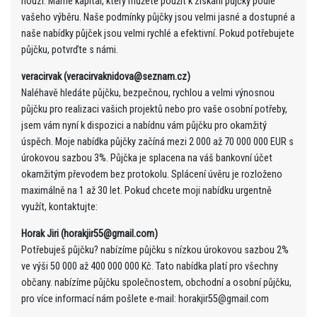
nouzi. Máme kapitál, který můžete použít k získání půjčky podle
vašeho výběru. Naše podmínky půjčky jsou velmi jasné a dostupné a
naše nabídky půjček jsou velmi rychlé a efektivní. Pokud potřebujete
půjčku, potvrďte s námi.
veracirvak (veracirvaknidova@seznam.cz)
Naléhavě hledáte půjčku, bezpečnou, rychlou a velmi výnosnou
půjčku pro realizaci vašich projektů nebo pro vaše osobní potřeby,
jsem vám nyní k dispozici a nabídnu vám půjčku pro okamžitý
úspěch. Moje nabídka půjčky začíná mezi 2 000 až 70 000 000 EUR s
úrokovou sazbou 3%. Půjčka je splacena na váš bankovní účet
okamžitým převodem bez protokolu. Splácení úvěru je rozloženo
maximálně na 1 až 30 let. Pokud chcete moji nabídku urgentně
využít, kontaktujte:
Horak Jiri (horakjir55@gmail.com)
Potřebuješ půjčku? nabízíme půjčku s nízkou úrokovou sazbou 2%
ve výši 50 000 až 400 000 000 Kč. Tato nabídka platí pro všechny
občany. nabízíme půjčku společnostem, obchodní a osobní půjčku,
pro více informací nám pošlete e-mail: horakjir55@gmail.com