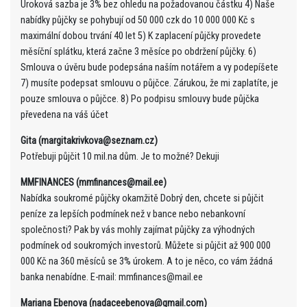
Úroková sazba je 3% bez ohledu na požadovanou částku 4) Naše
nabídky půjčky se pohybují od 50 000 czk do 10 000 000 Kč s
maximální dobou trvání 40 let 5) K zaplacení půjčky provedete
měsíční splátku, která začne 3 měsíce po obdržení půjčky. 6)
Smlouva o úvěru bude podepsána naším notářem a vy podepíšete
7) musíte podepsat smlouvu o půjčce. Zárukou, že mi zaplatíte, je
pouze smlouva o půjčce. 8) Po podpisu smlouvy bude půjčka
převedena na váš účet
Gita (margitakrivkova@seznam.cz)
Potřebuji půjčit 10 mil.na dům. Je to možné? Dekuji
MMFINANCES (mmfinances@mail.ee)
Nabídka soukromé půjčky okamžitě Dobrý den, chcete si půjčit
peníze za lepších podmínek než v bance nebo nebankovní
společnosti? Pak by vás mohly zajímat půjčky za výhodných
podmínek od soukromých investorů. Můžete si půjčit až 900 000
000 Kč na 360 měsíců se 3% úrokem. A to je něco, co vám žádná
banka nenabídne. E-mail: mmfinances@mail.ee
Mariana Ebenova (nadaceebenova@gmail.com)