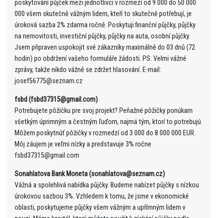
poskytování půjček mezi jednotlivci v rozmezí od 9 000 do 50 000
000 všem skutečně vážným lidem, kteří to skutečně potřebují, je
úroková sazba 2% zdarma ročně. Poskytuji finanční půjčky, půjčky
na nemovitosti, investiční půjčky, půjčky na auta, osobní půjčky.
Jsem připraven uspokojit své zákazníky maximálně do 03 dnů (72
hodin) po obdržení vašeho formuláře žádosti. PS: Velmi vážné
zprávy, takže nikdo vážně se zdržet hlasování. E-mail:
josef56775@seznam.cz
fsbd (fsbd37315@gmail.com)
Potrebujete pôžičku pre svoj projekt? Peňažné pôžičky ponúkam
všetkým úprimným a čestným ľuďom, najmä tým, ktorí to potrebujú.
Môžem poskytnúť pôžičky v rozmedzí od 3 000 do 8 000 000 EUR.
Môj záujem je veľmi nízky a predstavuje 3% ročne
fsbd37315@gmail.com
Sonahlatova Bank Moneta (sonahlatova@seznam.cz)
Vážná a spolehlivá nabídka půjčky. Budeme nabízet půjčky s nízkou
úrokovou sazbou 3%. Vzhledem k tomu, že jsme v ekonomické
oblasti, poskytujeme půjčky všem vážným a upřímným lidem v