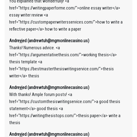
You explained that wonderfully! <a
href="https://writingpaperforme.com/">online essay writer</a>
essay writer review <a
href="https://custompaperwritersservices.com/">how to write a
reflective paper</a> how to write a paper
Andreyjed (andrewtuh@mgmonlinecasino.us)
Thanks! Numerous advice. <a
href="https://argumentativethesis.com/">working thesis</a>
thesis template <a
href="https://bestmasterthesiswritingservice.com/">thesis
writer</a> thesis
Andreyjed (andrewtuh@mgmonlinecasino.us)
With thanks! Ample forum posts! <a
href="https://customthesiswritingservice.com/">a good thesis
statement</a> good thesis <a
href="https://writingthesistops.com/">thesis paper</a> write a
thesis
Andreyjed (andrewtuh@mgmonlinecasino.us)