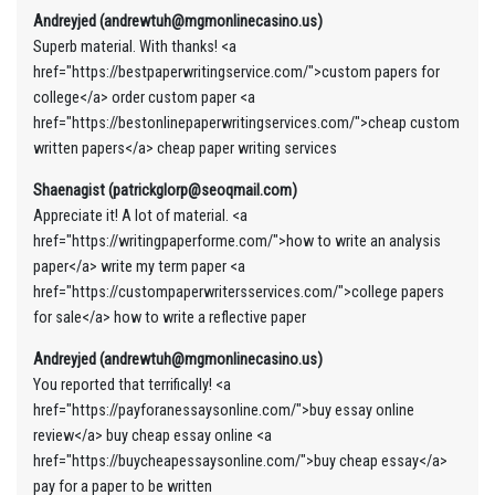
Andreyjed (andrewtuh@mgmonlinecasino.us)
Superb material. With thanks! <a
href="https://bestpaperwritingservice.com/">custom papers for
college</a> order custom paper <a
href="https://bestonlinepaperwritingservices.com/">cheap custom
written papers</a> cheap paper writing services
Shaenagist (patrickglorp@seoqmail.com)
Appreciate it! A lot of material. <a
href="https://writingpaperforme.com/">how to write an analysis
paper</a> write my term paper <a
href="https://custompaperwritersservices.com/">college papers
for sale</a> how to write a reflective paper
Andreyjed (andrewtuh@mgmonlinecasino.us)
You reported that terrifically! <a
href="https://payforanessaysonline.com/">buy essay online
review</a> buy cheap essay online <a
href="https://buycheapessaysonline.com/">buy cheap essay</a>
pay for a paper to be written