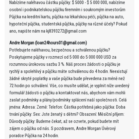
Nabízíme naléhavou částku půjčky: $ 5000 - $ 5 000 000, nabízíme
osobní i podnikatelskou půjčku firemním i soukromým investorům
Půjčka na kreditní kartu, půjčka na lékařskou péči, půjčka na auto,
hypoteční půjčka, studentská půjčka, půjčky na různé účely? Pokud
ano, napište nám na kj8393272@gmail.com
Andre Morgan (loan24hours01@gmail.com)
Potřebujete naléhavou, bezpečnou a schválenou půjčku?
Poskytujeme půjčky v rozmezí od 5 000 do 5 000 000 USD za
rozumnou úrokovou sazbu 3 %. Náš proces žádosti o půjčku je
rychlý a spolehlivý a půjčku máte schválenou do 4 hodin. Neexistují
žádné skryté poplatky a vaše půjčka bude převedena za méně než
72 hodin po schválení. Vše, co musíte udělat, je vyplnit níže uvedený
formulář žádosti o půjčku a kontaktovat nás, abychom vám mohli
zaslat podmínky a plány/podmínky splácení naší společnosti. Celá
jména: Adresa: Země: Telefon: Částka potřebná jako půjčka: Doba
trvání půjčky: Sex: Jste ženatý s dětmi? Obsazení: Měsíční příjem:
Důvody půjčky: Budeme čekat, až se ozvete, pokud budete mít
zájem o půjčku od nás. S pozdravem, Andre Morgan Úvěrový
poradce Půjčka na 24 hodin.