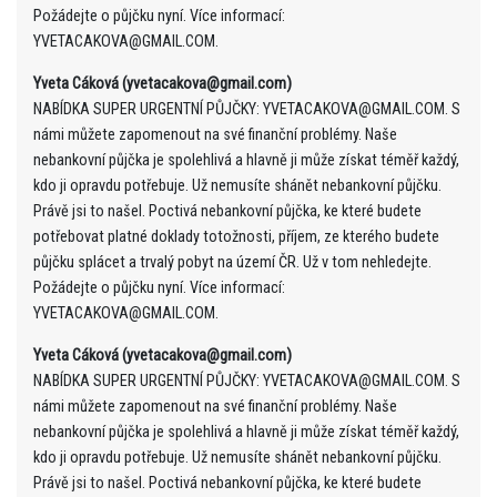
Požádejte o půjčku nyní. Více informací:
YVETACAKOVA@GMAIL.COM.
Yveta Cáková (yvetacakova@gmail.com)
NABÍDKA SUPER URGENTNÍ PŮJČKY: YVETACAKOVA@GMAIL.COM. S
námi můžete zapomenout na své finanční problémy. Naše
nebankovní půjčka je spolehlivá a hlavně ji může získat téměř každý,
kdo ji opravdu potřebuje. Už nemusíte shánět nebankovní půjčku.
Právě jsi to našel. Poctivá nebankovní půjčka, ke které budete
potřebovat platné doklady totožnosti, příjem, ze kterého budete
půjčku splácet a trvalý pobyt na území ČR. Už v tom nehledejte.
Požádejte o půjčku nyní. Více informací:
YVETACAKOVA@GMAIL.COM.
Yveta Cáková (yvetacakova@gmail.com)
NABÍDKA SUPER URGENTNÍ PŮJČKY: YVETACAKOVA@GMAIL.COM. S
námi můžete zapomenout na své finanční problémy. Naše
nebankovní půjčka je spolehlivá a hlavně ji může získat téměř každý,
kdo ji opravdu potřebuje. Už nemusíte shánět nebankovní půjčku.
Právě jsi to našel. Poctivá nebankovní půjčka, ke které budete