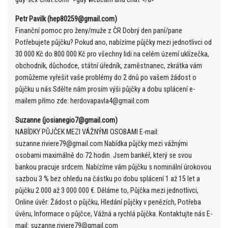
Petr Pavilk (hep80259@gmail.com)
Finanční pomoc pro ženy/muže z ČR Dobrý den paní/pane
Potřebujete půjčku? Pokud ano, nabízíme půjčky mezi jednotlivci od
30 000 Kč do 800 000 Kč pro všechny lidi na celém území uklízečka,
obchodník, důchodce, státní úředník, zaměstnanec, zkrátka vám
pomůžeme vyřešit vaše problémy do 2 dnů po vašem žádost o
půjčku u nás Sdělte nám prosím výši půjčky a dobu splácení e-
mailem přímo zde: herdovapavla4@gmail.com
Suzanne (josianegio7@gmail.com)
NABÍDKY PŮJČEK MEZI VÁŽNÝMI OSOBAMI E-mail:
suzanne.riviere79@gmail.com Nabídka půjčky mezi vážnými
osobami maximálně do 72 hodin. Jsem bankéř, který se svou
bankou pracuje srdcem. Nabízíme vám půjčku s nominální úrokovou
sazbou 3 % bez ohledu na částku po dobu splácení 1 až 15 let a
půjčku 2 000 až 3 000 000 €. Děláme to, Půjčka mezi jednotlivci,
Online úvěr: Žádost o půjčku, Hledání půjčky v penězích, Potřeba
úvěru, Informace o půjčce, Vážná a rychlá půjčka. Kontaktujte nás E-
mail: suzanne.riviere79@gmail.com