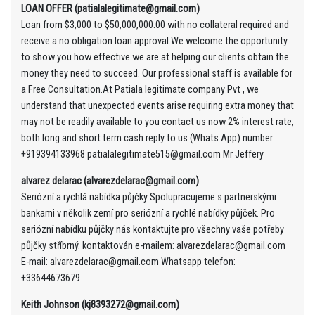
LOAN OFFER (patialalegitimate@gmail.com)
Loan from $3,000 to $50,000,000.00 with no collateral required and
receive a no obligation loan approval.We welcome the opportunity
to show you how effective we are at helping our clients obtain the
money they need to succeed. Our professional staff is available for
a Free Consultation.At Patiala legitimate company Pvt , we
understand that unexpected events arise requiring extra money that
may not be readily available to you contact us now 2% interest rate,
both long and short term cash reply to us (Whats App) number:
+919394133968 patialalegitimate515@gmail.com Mr Jeffery
alvarez delarac (alvarezdelarac@gmail.com)
Seriózní a rychlá nabídka půjčky Spolupracujeme s partnerskými
bankami v několik zemí pro seriózní a rychlé nabídky půjček. Pro
seriózní nabídku půjčky nás kontaktujte pro všechny vaše potřeby
půjčky stříbrný. kontaktován e-mailem: alvarezdelarac@gmail.com
E-mail: alvarezdelarac@gmail.com Whatsapp telefon:
+33644673679
Keith Johnson (kj8393272@gmail.com)