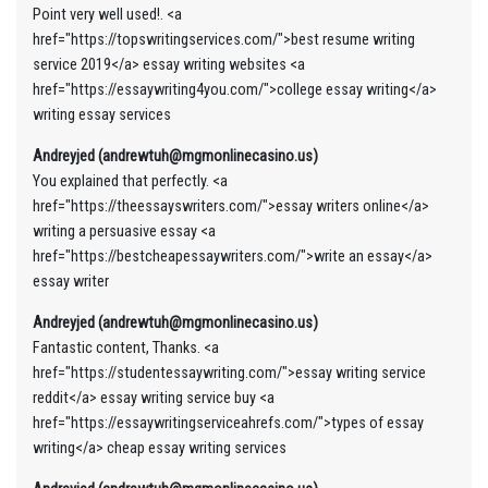
Point very well used!. <a
href="https://topswritingservices.com/">best resume writing
service 2019</a> essay writing websites <a
href="https://essaywriting4you.com/">college essay writing</a>
writing essay services
Andreyjed (andrewtuh@mgmonlinecasino.us)
You explained that perfectly. <a
href="https://theessayswriters.com/">essay writers online</a>
writing a persuasive essay <a
href="https://bestcheapessaywriters.com/">write an essay</a>
essay writer
Andreyjed (andrewtuh@mgmonlinecasino.us)
Fantastic content, Thanks. <a
href="https://studentessaywriting.com/">essay writing service
reddit</a> essay writing service buy <a
href="https://essaywritingserviceahrefs.com/">types of essay
writing</a> cheap essay writing services