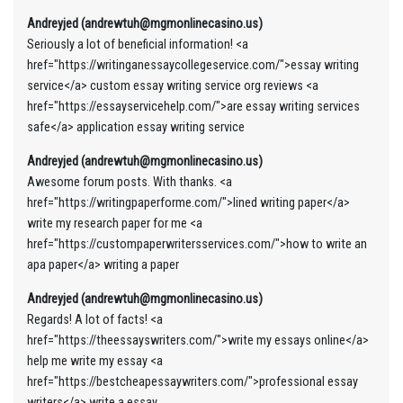
Andreyjed (andrewtuh@mgmonlinecasino.us)
Seriously a lot of beneficial information! <a
href="https://writinganessaycollegeservice.com/">essay writing
service</a> custom essay writing service org reviews <a
href="https://essayservicehelp.com/">are essay writing services
safe</a> application essay writing service
Andreyjed (andrewtuh@mgmonlinecasino.us)
Awesome forum posts. With thanks. <a
href="https://writingpaperforme.com/">lined writing paper</a>
write my research paper for me <a
href="https://custompaperwritersservices.com/">how to write an
apa paper</a> writing a paper
Andreyjed (andrewtuh@mgmonlinecasino.us)
Regards! A lot of facts! <a
href="https://theessayswriters.com/">write my essays online</a>
help me write my essay <a
href="https://bestcheapessaywriters.com/">professional essay
writers</a> write a essay