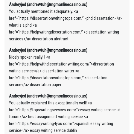
Andreyjed (andrewtuh@mgmonlinecasino.us)
You actually mentioned it adequately. <a
href="https://dissertationwritingtops.com/">phd dissertation</a>
what is a phd <a
href="https://helpwritingdissertation.com/">dissertation writing
services</a> dissertation abstract
Andreyjed (andrewtuh@mgmonlinecasino.us)
Nicely spoken really! ! <a
href="https://helpwithdissertationwriting.com/">dissertation
writing service</a> dissertation writer <a
href="https://dissertationwritingtops.com/">dissertation
service</a> dissertation paper
Andreyjed (andrewtuh@mgmonlinecasino.us)
You actually explained this exceptionally well! <a
href="https://topswritingservices.com/">essay writing service uk
forum</a> best assignment writing service <a
href="https://essaywriting4you.com/">spanish essay writing
service</a> essay writing service dublin