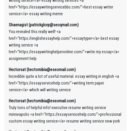
writing service</a> essay writing services <a
href="https://essaywritingservicebbc.com/">best essay writer
service</a> essay writing meme
Shaenagist (patrickglorp@seoqmail.com)
You revealed this really well! <a
href="https://englishessayhelp.com/">essaytyper</a> best essay
writing service <a
href="https://essaywritinghelperonline.com/">write my essay</a>
assignment help
Hectorsat (hectornibia@eseomail.com)
Incredible quite a lot of useful material. essay writing in english <a
href="https://essayservicehelp.com/">writing term paper
service</a> which will writing service
Hectorsat (hectornibia@eseomail.com)
Truly tons of helpful info! executive resume writing service
minneapolis <a href="https://essayservicehelp.com/">professional
custom essay writing service</a> resume writing service new york