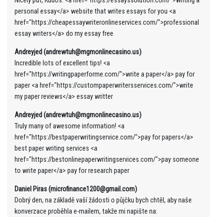
Nicely put, Kudos. <a href="https://essayssolution.com/">writing a
personal essay</a> website that writes essays for you <a
href="https://cheapessaywriteronlineservices.com/">professional
essay writers</a> do my essay free
Andreyjed (andrewtuh@mgmonlinecasino.us)
Incredible lots of excellent tips! <a
href="https://writingpaperforme.com/">write a paper</a> pay for
paper <a href="https://custompaperwritersservices.com/">write
my paper reviews</a> essay writter
Andreyjed (andrewtuh@mgmonlinecasino.us)
Truly many of awesome information! <a
href="https://bestpaperwritingservice.com/">pay for papers</a>
best paper writing services <a
href="https://bestonlinepaperwritingservices.com/">pay someone
to write paper</a> pay for research paper
Daniel Piras (microfinance1200@gmail.com)
Dobrý den, na základě vaší žádosti o půjčku bych chtěl, aby naše
konverzace proběhla e-mailem, takže mi napište na: