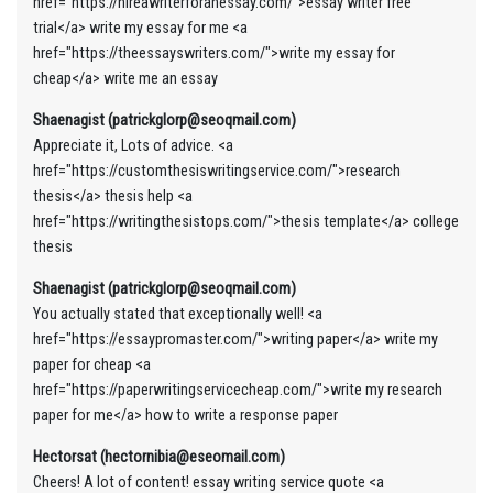
href="https://hireawriterforanessay.com/">essay writer free
trial</a> write my essay for me <a
href="https://theessayswriters.com/">write my essay for
cheap</a> write me an essay
Shaenagist (patrickglorp@seoqmail.com)
Appreciate it, Lots of advice. <a
href="https://customthesiswritingservice.com/">research
thesis</a> thesis help <a
href="https://writingthesistops.com/">thesis template</a> college
thesis
Shaenagist (patrickglorp@seoqmail.com)
You actually stated that exceptionally well! <a
href="https://essaypromaster.com/">writing paper</a> write my
paper for cheap <a
href="https://paperwritingservicecheap.com/">write my research
paper for me</a> how to write a response paper
Hectorsat (hectornibia@eseomail.com)
Cheers! A lot of content! essay writing service quote <a