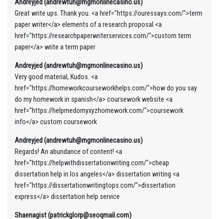
Andreyjed (andrewtuh@mgmonlinecasino.us)
Great write ups. Thank you. <a href="https://ouressays.com/">term
paper writer</a> elements of a research proposal <a
href="https://researchpaperwriterservices.com/">custom term
paper</a> write a term paper
Andreyjed (andrewtuh@mgmonlinecasino.us)
Very good material, Kudos. <a
href="https://homeworkcourseworkhelps.com/">how do you say
do my homework in spanish</a> coursework website <a
href="https://helpmedomyxyzhomework.com/">coursework
info</a> custom coursework
Andreyjed (andrewtuh@mgmonlinecasino.us)
Regards! An abundance of content! <a
href="https://helpwithdissertationwriting.com/">cheap
dissertation help in los angeles</a> dissertation writing <a
href="https://dissertationwritingtops.com/">dissertation
express</a> dissertation help service
Shaenagist (patrickglorp@seoqmail.com)