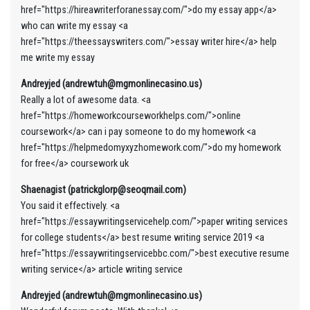
href="https://hireawriterforanessay.com/">do my essay app</a>
who can write my essay <a
href="https://theessayswriters.com/">essay writer hire</a> help
me write my essay
Andreyjed (andrewtuh@mgmonlinecasino.us)
Really a lot of awesome data. <a
href="https://homeworkcourseworkhelps.com/">online
coursework</a> can i pay someone to do my homework <a
href="https://helpmedomyxyzhomework.com/">do my homework
for free</a> coursework uk
Shaenagist (patrickglorp@seoqmail.com)
You said it effectively. <a
href="https://essaywritingservicehelp.com/">paper writing services
for college students</a> best resume writing service 2019 <a
href="https://essaywritingservicebbc.com/">best executive resume
writing service</a> article writing service
Andreyjed (andrewtuh@mgmonlinecasino.us)