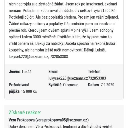
nich neprojdu a je zbytečné žádat. Jsem rok po insolvenci, exekuci
nemám. Pobírám mzdu a invalidní důchod v celkové výši 21500 Kč.
Potřebuji půjčit. Ale bez poplatků předem. Prosím jen vážní zájemci.
Žádné odkazy na firmy a poplatky. Připomínám jsem po insolvenci
přesně rok. Kterou jsem ovšem splatil v plné výši. Jsem schopný
splácet kolem 3000 měsíčně. Počítám s tím, že by jsem vám to
vrátil během asi Děkuji za nabídky. Docela spěchá na rekonstrukci
koupelny, ale nemohu ještě ručit nemovitostí. Děkuji, Lukáš,
lukysek220@seznam.cz, 732853383.
Jméno:
Lukáš
Email:
Telefon:
lukysek220@seznam.cz
732853383
Požadovaná
Bydliště:
Olomouc
Datum:
7.9.2020
půjčka:
15 000 Kč
Získané reakce:
Vera Prokopova (vera.prokopova05@seznam.cz)
Dobrý den, jsem Věra Prokopová, legitimní a důvěryhodný věřitel.