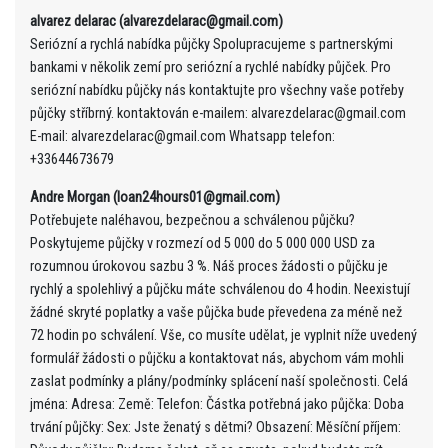
alvarez delarac (alvarezdelarac@gmail.com)
Seriózní a rychlá nabídka půjčky Spolupracujeme s partnerskými
bankami v několik zemí pro seriózní a rychlé nabídky půjček. Pro
seriózní nabídku půjčky nás kontaktujte pro všechny vaše potřeby
půjčky stříbrný. kontaktován e-mailem: alvarezdelarac@gmail.com
E-mail: alvarezdelarac@gmail.com Whatsapp telefon:
+33644673679
Andre Morgan (loan24hours01@gmail.com)
Potřebujete naléhavou, bezpečnou a schválenou půjčku?
Poskytujeme půjčky v rozmezí od 5 000 do 5 000 000 USD za
rozumnou úrokovou sazbu 3 %. Náš proces žádosti o půjčku je
rychlý a spolehlivý a půjčku máte schválenou do 4 hodin. Neexistují
žádné skryté poplatky a vaše půjčka bude převedena za méně než
72 hodin po schválení. Vše, co musíte udělat, je vyplnit níže uvedený
formulář žádosti o půjčku a kontaktovat nás, abychom vám mohli
zaslat podmínky a plány/podmínky splácení naší společnosti. Celá
jména: Adresa: Země: Telefon: Částka potřebná jako půjčka: Doba
trvání půjčky: Sex: Jste ženatý s dětmi? Obsazení: Měsíční příjem: