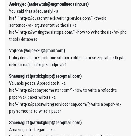
Andreyjed (andrewtuh@mgmonlinecasino.us)
You said that adequately! <a
href="https://customthesiswritingservice.com/">thesis
sentence</a> argumentative thesis <a
href="https://writingthesistops.com/">how to write thesis</a> phd
thesis database
Vojtěch (wojcek30@gmail.com)
Dobrý den Jsem v podobné situaci a chtěl jsem se zeptat jestli jste
někoho našel. děkuji za odpověď
Shaenagist (patrickglorp@seoqmail.com)
Valuable posts. Appreciate it. <a
href="https://essaypromaster.com/">how to write a reflective
paper</a> paper writers <a
href="https://paperwritingservicecheap.com/">write a paper</a>
pay someone to write a paper
Shaenagist (patrickglorp@seoqmail.com)
Amazing info. Regards. <a