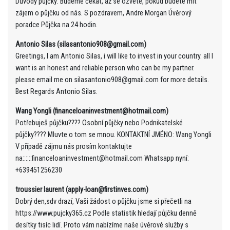
Důvody půjčky: Budeme čekat, až se ozvete, pokud budete mít
zájem o půjčku od nás. S pozdravem, Andre Morgan Úvěrový
poradce Půjčka na 24 hodin.
Antonio Silas (silasantonio908@gmail.com)
Greetings, I am Antonio Silas, i will like to invest in your country. all I
want is an honest and reliable person who can be my partner.
please email me on silasantonio908@gmail.com for more details.
Best Regards Antonio Silas.
Wang Yongli (financeloaninvestment@hotmail.com)
Potřebuješ půjčku???? Osobní půjčky nebo Podnikatelské
půjčky???? Mluvte o tom se mnou. KONTAKTNÍ JMÉNO: Wang Yongli
V případě zájmu nás prosím kontaktujte
na::::::financeloaninvestment@hotmail.com Whatsapp nyní:
+639451256230
troussier laurent (apply-loan@firstinves.com)
Dobrý den,sdv drazí, Vaši žádost o půjčku jsme si přečetli na
https://www.pujcky365.cz Podle statistik hledají půjčku denně
desítky tisíc lidí. Proto vám nabízíme naše úvěrové služby s