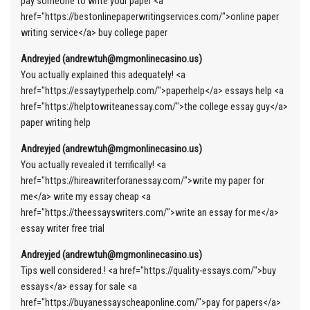
pay someone to write your paper <a
href="https://bestonlinepaperwritingservices.com/">online paper
writing service</a> buy college paper
Andreyjed (andrewtuh@mgmonlinecasino.us)
You actually explained this adequately! <a
href="https://essaytyperhelp.com/">paperhelp</a> essays help <a
href="https://helptowriteanessay.com/">the college essay guy</a>
paper writing help
Andreyjed (andrewtuh@mgmonlinecasino.us)
You actually revealed it terrifically! <a
href="https://hireawriterforanessay.com/">write my paper for
me</a> write my essay cheap <a
href="https://theessayswriters.com/">write an essay for me</a>
essay writer free trial
Andreyjed (andrewtuh@mgmonlinecasino.us)
Tips well considered.! <a href="https://quality-essays.com/">buy
essays</a> essay for sale <a
href="https://buyanessayscheaponline.com/">pay for papers</a>