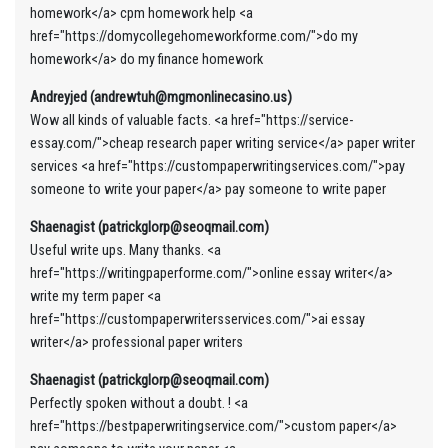
homework</a> cpm homework help <a
href="https://domycollegehomeworkforme.com/">do my
homework</a> do my finance homework
Andreyjed (andrewtuh@mgmonlinecasino.us)
Wow all kinds of valuable facts. <a href="https://service-
essay.com/">cheap research paper writing service</a> paper writer
services <a href="https://custompaperwritingservices.com/">pay
someone to write your paper</a> pay someone to write paper
Shaenagist (patrickglorp@seoqmail.com)
Useful write ups. Many thanks. <a
href="https://writingpaperforme.com/">online essay writer</a>
write my term paper <a
href="https://custompaperwritersservices.com/">ai essay
writer</a> professional paper writers
Shaenagist (patrickglorp@seoqmail.com)
Perfectly spoken without a doubt. ! <a
href="https://bestpaperwritingservice.com/">custom paper</a>