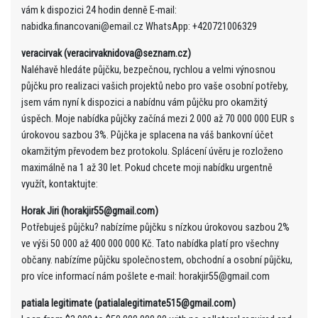
vám k dispozici 24 hodin denně E-mail:
nabidka.financovani@email.cz WhatsApp: +420721006329
veracirvak (veracirvaknidova@seznam.cz)
Naléhavě hledáte půjčku, bezpečnou, rychlou a velmi výnosnou
půjčku pro realizaci vašich projektů nebo pro vaše osobní potřeby,
jsem vám nyní k dispozici a nabídnu vám půjčku pro okamžitý
úspěch. Moje nabídka půjčky začíná mezi 2 000 až 70 000 000 EUR s
úrokovou sazbou 3%. Půjčka je splacena na váš bankovní účet
okamžitým převodem bez protokolu. Splácení úvěru je rozloženo
maximálně na 1 až 30 let. Pokud chcete moji nabídku urgentně
využít, kontaktujte:
Horak Jiri (horakjir55@gmail.com)
Potřebuješ půjčku? nabízíme půjčku s nízkou úrokovou sazbou 2%
ve výši 50 000 až 400 000 000 Kč. Tato nabídka platí pro všechny
občany. nabízíme půjčku společnostem, obchodní a osobní půjčku,
pro více informací nám pošlete e-mail: horakjir55@gmail.com
patiala legitimate (patialalegitimate515@gmail.com)