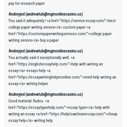
pay for research paper
Andreyjed (andrewtuh@mgmonlinecasino.us)
You said it adequately.! <a href="https://service-essay.com/">best
college paper writing service</a> custom paper <a
href="https://custompaperwritingservices.com/">college paper
writing service</a> buy a paper
Andreyjed (andrewtuh@mgmonlinecasino.us)
You actually said it exceptionally well. <a
href="https://englishessayhelp.com/">help with writing an
essay</a> essays help <a
href="https://essaywritinghelperonline.com/">need help writing an
essay</a> writing helper
Andreyjed (andrewtuh@mgmonlinecasino.us)
Good material. Kudos. <a
href="https://essaytyperhelp.com/">essay typer</a> help with
writing an essay <a href="https://helptowriteanessay.com/">cheap
essay help</a> writing help