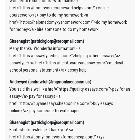
Wonderful forum posts. With thanks! <a
href="https://homeworkcourseworkhelps.com/">online
coursework</a> pay to do my homework <a
href="https://helpmedomyxyzhomework.com/">do my homework
for money</a> hire someone to do my homework
Shaenagist (patrickglorp@seoqmail.com)
Many thanks. Wonderful information! <a
href="https://essaytyperhelp.com/">helping others essay</a>
essaytyper <a href="https://helptowriteanessay.com/">medical
school personal statement</a> essay help
Andreyjed (andrewtuh@mgmonlinecasino.us)
You said this well. <a href="https://quality-essays.com/">pay for an
essay</a> pay for essays <a
href="https://buyanessayscheaponline.com/">buy essays
online</a> pay someone to write paper
Shaenagist (patrickglorp@seoqmail.com)
Fantastic knowledge. Thank you! <a
href="https://domyhomeworkformecheap.com/">xyz