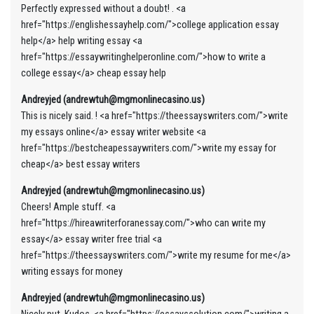
Perfectly expressed without a doubt! . <a
href="https://englishessayhelp.com/">college application essay
help</a> help writing essay <a
href="https://essaywritinghelperonline.com/">how to write a
college essay</a> cheap essay help
Andreyjed (andrewtuh@mgmonlinecasino.us)
This is nicely said. ! <a href="https://theessayswriters.com/">write
my essays online</a> essay writer website <a
href="https://bestcheapessaywriters.com/">write my essay for
cheap</a> best essay writers
Andreyjed (andrewtuh@mgmonlinecasino.us)
Cheers! Ample stuff. <a
href="https://hireawriterforanessay.com/">who can write my
essay</a> essay writer free trial <a
href="https://theessayswriters.com/">write my resume for me</a>
writing essays for money
Andreyjed (andrewtuh@mgmonlinecasino.us)