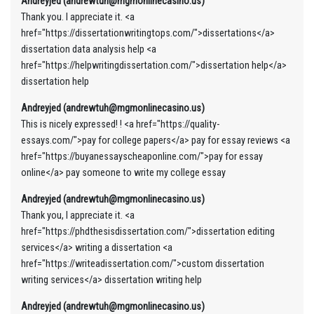
Andreyjed (andrewtuh@mgmonlinecasino.us)
Thank you. I appreciate it. <a
href="https://dissertationwritingtops.com/">dissertations</a>
dissertation data analysis help <a
href="https://helpwritingdissertation.com/">dissertation help</a>
dissertation help
Andreyjed (andrewtuh@mgmonlinecasino.us)
This is nicely expressed! ! <a href="https://quality-
essays.com/">pay for college papers</a> pay for essay reviews <a
href="https://buyanessayscheaponline.com/">pay for essay
online</a> pay someone to write my college essay
Andreyjed (andrewtuh@mgmonlinecasino.us)
Thank you, I appreciate it. <a
href="https://phdthesisdissertation.com/">dissertation editing
services</a> writing a dissertation <a
href="https://writeadissertation.com/">custom dissertation
writing services</a> dissertation writing help
Andreyjed (andrewtuh@mgmonlinecasino.us)