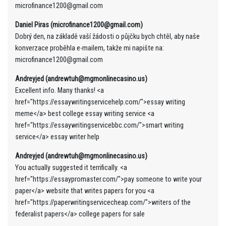
microfinance1200@gmail.com
Daniel Piras (microfinance1200@gmail.com)
Dobrý den, na základě vaší žádosti o půjčku bych chtěl, aby naše
konverzace proběhla e-mailem, takže mi napište na:
microfinance1200@gmail.com
Andreyjed (andrewtuh@mgmonlinecasino.us)
Excellent info. Many thanks! <a
href="https://essaywritingservicehelp.com/">essay writing
meme</a> best college essay writing service <a
href="https://essaywritingservicebbc.com/">smart writing
service</a> essay writer help
Andreyjed (andrewtuh@mgmonlinecasino.us)
You actually suggested it terrifically. <a
href="https://essaypromaster.com/">pay someone to write your
paper</a> website that writes papers for you <a
href="https://paperwritingservicecheap.com/">writers of the
federalist papers</a> college papers for sale