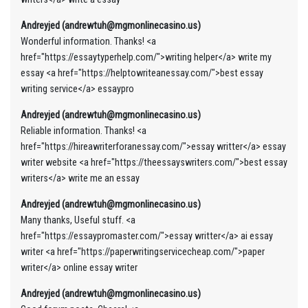
Andreyjed (andrewtuh@mgmonlinecasino.us)
Wonderful information. Thanks! <a
href="https://essaytyperhelp.com/">writing helper</a> write my
essay <a href="https://helptowriteanessay.com/">best essay
writing service</a> essaypro
Andreyjed (andrewtuh@mgmonlinecasino.us)
Reliable information. Thanks! <a
href="https://hireawriterforanessay.com/">essay writter</a> essay
writer website <a href="https://theessayswriters.com/">best essay
writers</a> write me an essay
Andreyjed (andrewtuh@mgmonlinecasino.us)
Many thanks, Useful stuff. <a
href="https://essaypromaster.com/">essay writter</a> ai essay
writer <a href="https://paperwritingservicecheap.com/">paper
writer</a> online essay writer
Andreyjed (andrewtuh@mgmonlinecasino.us)