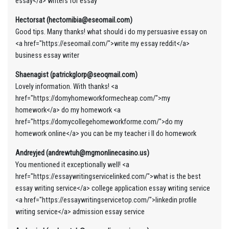
essay</a> writers for essay
Hectorsat (hectornibia@eseomail.com)
Good tips. Many thanks! what should i do my persuasive essay on
<a href="https://eseomail.com/">write my essay reddit</a>
business essay writer
Shaenagist (patrickglorp@seoqmail.com)
Lovely information. With thanks! <a
href="https://domyhomeworkformecheap.com/">my
homework</a> do my homework <a
href="https://domycollegehomeworkforme.com/">do my
homework online</a> you can be my teacher i ll do homework
Andreyjed (andrewtuh@mgmonlinecasino.us)
You mentioned it exceptionally well! <a
href="https://essaywritingservicelinked.com/">what is the best
essay writing service</a> college application essay writing service
<a href="https://essaywritingservicetop.com/">linkedin profile
writing service</a> admission essay service