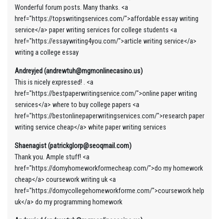
Wonderful forum posts. Many thanks. <a
href="https://topswritingservices.com/">affordable essay writing
service</a> paper writing services for college students <a
href="https://essaywriting4you.com/">article writing service</a>
writing a college essay
Andreyjed (andrewtuh@mgmonlinecasino.us)
This is nicely expressed! . <a
href="https://bestpaperwritingservice.com/">online paper writing
services</a> where to buy college papers <a
href="https://bestonlinepaperwritingservices.com/">research paper
writing service cheap</a> white paper writing services
Shaenagist (patrickglorp@seoqmail.com)
Thank you. Ample stuff! <a
href="https://domyhomeworkformecheap.com/">do my homework
cheap</a> coursework writing uk <a
href="https://domycollegehomeworkforme.com/">coursework help
uk</a> do my programming homework