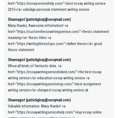
href="https://essayservicehelp.com/">best essay writing service
2015</a> oxbridge personal statement writing service
Shaenagist (patrickglorp@seoqmail.com)
Many thanks, Awesome information! <a
href="https://customthesiswritingservice.com/">thesis statement
meaning</a> thesis titles <a
href="https://writingthesistops.com/">define thesis</a> good
thesis statement
Shaenagist (patrickglorp@seoqmail.com)
Whoa all kinds of fantastic data. <a
href="https://essaywritingservicelinked.com/">the best essay
writing service</a> education essay writing service <a
href="https://essaywritingservicetop.com/">best assignment
writing service</a> cheapest essay writing service uk
Shaenagist (patrickglorp@seoqmail.com)
Valuable information. Many thanks! <a
href="https://essaywritingservicehelp.com/">buy essay online