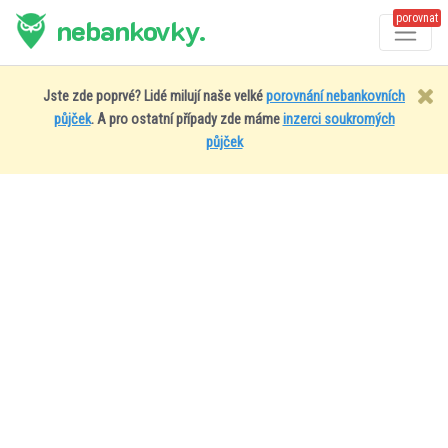
porovnat
nebankovky.
Jste zde poprvé? Lidé milují naše velké
porovnání nebankovních
půjček
. A pro ostatní případy zde máme
inzerci soukromých
půjček