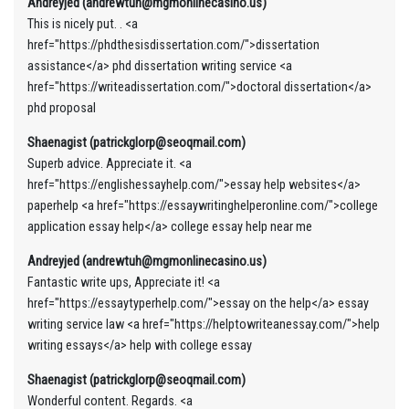
Andreyjed (andrewtuh@mgmonlinecasino.us)
This is nicely put. . <a
href="https://phdthesisdissertation.com/">dissertation
assistance</a> phd dissertation writing service <a
href="https://writeadissertation.com/">doctoral dissertation</a>
phd proposal
Shaenagist (patrickglorp@seoqmail.com)
Superb advice. Appreciate it. <a
href="https://englishessayhelp.com/">essay help websites</a>
paperhelp <a href="https://essaywritinghelperonline.com/">college
application essay help</a> college essay help near me
Andreyjed (andrewtuh@mgmonlinecasino.us)
Fantastic write ups, Appreciate it! <a
href="https://essaytyperhelp.com/">essay on the help</a> essay
writing service law <a href="https://helptowriteanessay.com/">help
writing essays</a> help with college essay
Shaenagist (patrickglorp@seoqmail.com)
Wonderful content. Regards. <a