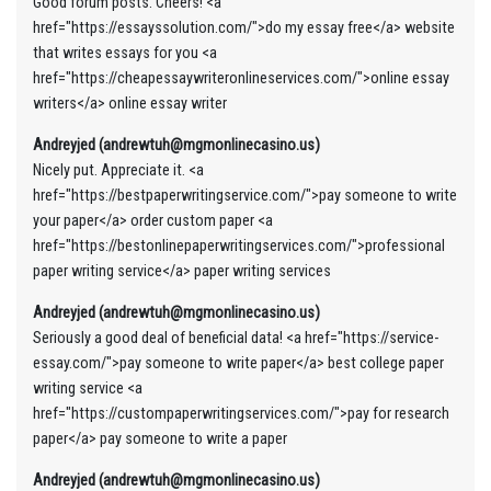
Good forum posts. Cheers! <a
href="https://essayssolution.com/">do my essay free</a> website
that writes essays for you <a
href="https://cheapessaywriteronlineservices.com/">online essay
writers</a> online essay writer
Andreyjed (andrewtuh@mgmonlinecasino.us)
Nicely put. Appreciate it. <a
href="https://bestpaperwritingservice.com/">pay someone to write
your paper</a> order custom paper <a
href="https://bestonlinepaperwritingservices.com/">professional
paper writing service</a> paper writing services
Andreyjed (andrewtuh@mgmonlinecasino.us)
Seriously a good deal of beneficial data! <a href="https://service-
essay.com/">pay someone to write paper</a> best college paper
writing service <a
href="https://custompaperwritingservices.com/">pay for research
paper</a> pay someone to write a paper
Andreyjed (andrewtuh@mgmonlinecasino.us)