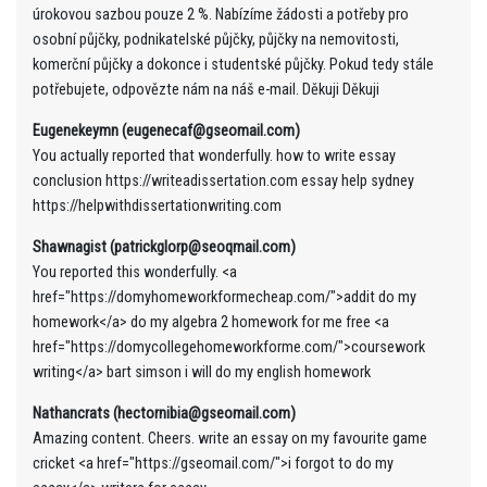
úrokovou sazbou pouze 2 %. Nabízíme žádosti a potřeby pro
osobní půjčky, podnikatelské půjčky, půjčky na nemovitosti,
komerční půjčky a dokonce i studentské půjčky. Pokud tedy stále
potřebujete, odpovězte nám na náš e-mail. Děkuji Děkuji
Eugenekeymn (eugenecaf@gseomail.com)
You actually reported that wonderfully. how to write essay
conclusion https://writeadissertation.com essay help sydney
https://helpwithdissertationwriting.com
Shawnagist (patrickglorp@seoqmail.com)
You reported this wonderfully. <a
href="https://domyhomeworkformecheap.com/">addit do my
homework</a> do my algebra 2 homework for me free <a
href="https://domycollegehomeworkforme.com/">coursework
writing</a> bart simson i will do my english homework
Nathancrats (hectornibia@gseomail.com)
Amazing content. Cheers. write an essay on my favourite game
cricket <a href="https://gseomail.com/">i forgot to do my