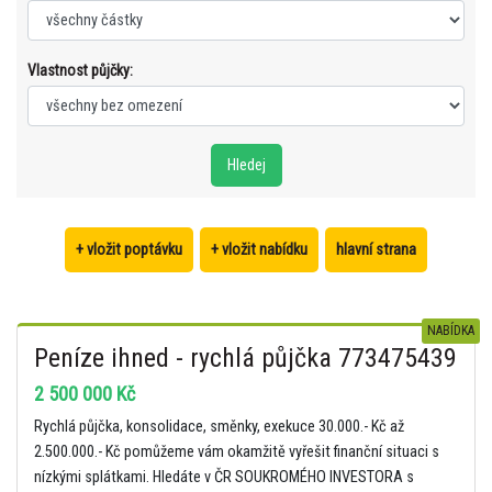
Vlastnost půjčky:
+ vložit poptávku
+ vložit nabídku
hlavní strana
NABÍDKA
Peníze ihned - rychlá půjčka 773475439
2 500 000 Kč
Rychlá půjčka, konsolidace, směnky, exekuce 30.000.- Kč až
2.500.000.- Kč pomůžeme vám okamžitě vyřešit finanční situaci s
nízkými splátkami. Hledáte v ČR SOUKROMÉHO INVESTORA s