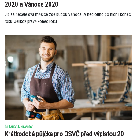
2020 a Vánoce 2020
Již za necelé dva měsíce zde budou Vánoce. A nedlouho po nich i konec
roku. Jelikož právě konec roku...
ČLÁNKY A NÁVODY
Krátkodobá půjčka pro OSVČ před výplatou 20