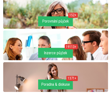
152+
Porovnání půjček
19113+
Inzerce půjček
1371+
Poradna & diskuse