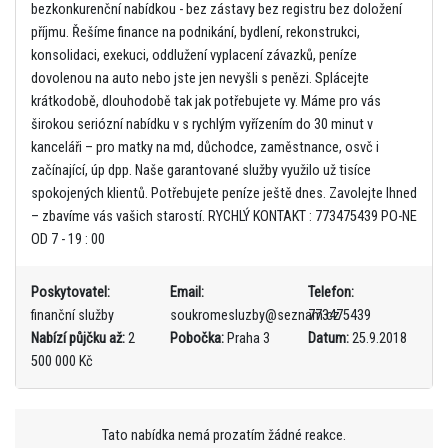
bezkonkurenční nabídkou - bez zástavy bez registru bez doložení
příjmu. Řešíme finance na podnikání, bydlení, rekonstrukci,
konsolidaci, exekuci, oddlužení vyplacení závazků, peníze
dovolenou na auto nebo jste jen nevyšli s penězi. Splácejte
krátkodobě, dlouhodobě tak jak potřebujete vy. Máme pro vás
širokou seriózní nabídku v s rychlým vyřízením do 30 minut v
kanceláři – pro matky na md, důchodce, zaměstnance, osvč i
začínající, úp dpp. Naše garantované služby využilo už tisíce
spokojených klientů. Potřebujete peníze ještě dnes. Zavolejte Ihned
– zbavíme vás vašich starostí. RYCHLÝ KONTAKT : 773475439 PO-NE
OD 7 - 19 : 00
Poskytovatel:
Email:
Telefon:
finanční služby
soukromesluzby@seznam.cz
773475439
Nabízí půjčku až:
2
Pobočka:
Praha 3
Datum:
25.9.2018
500 000 Kč
Tato nabídka nemá prozatím žádné reakce.