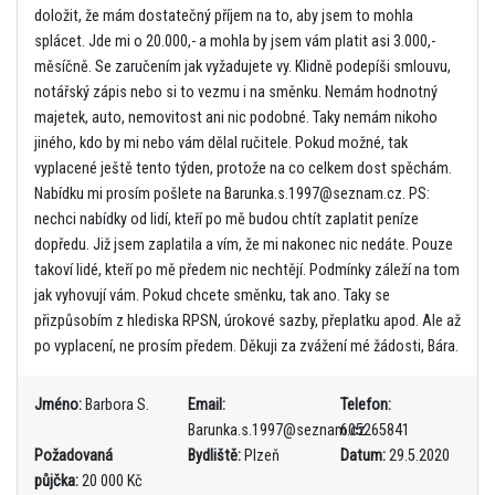
doložit, že mám dostatečný příjem na to, aby jsem to mohla
splácet. Jde mi o 20.000,- a mohla by jsem vám platit asi 3.000,-
měsíčně. Se zaručením jak vyžadujete vy. Klidně podepíši smlouvu,
notářský zápis nebo si to vezmu i na směnku. Nemám hodnotný
majetek, auto, nemovitost ani nic podobné. Taky nemám nikoho
jiného, kdo by mi nebo vám dělal ručitele. Pokud možné, tak
vyplacené ještě tento týden, protože na co celkem dost spěchám.
Nabídku mi prosím pošlete na Barunka.s.1997@seznam.cz. PS:
nechci nabídky od lidí, kteří po mě budou chtít zaplatit peníze
dopředu. Již jsem zaplatila a vím, že mi nakonec nic nedáte. Pouze
takoví lidé, kteří po mě předem nic nechtějí. Podmínky záleží na tom
jak vyhovují vám. Pokud chcete směnku, tak ano. Taky se
přizpůsobím z hlediska RPSN, úrokové sazby, přeplatku apod. Ale až
po vyplacení, ne prosím předem. Děkuji za zvážení mé žádosti, Bára.
Jméno:
Barbora S.
Email:
Telefon:
Barunka.s.1997@seznam.cz
605265841
Požadovaná
Bydliště:
Plzeň
Datum:
29.5.2020
půjčka:
20 000 Kč