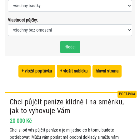
Vlastnost půjčky:
+ vložit poptávku
+ vložit nabídku
hlavní strana
POPTÁVKA
Chci půjčit peníze klidně i na směnku,
jak to vyhovuje Vám
20 000 Kč
Chci si od vás půjčit peníze a je mi jedno co k tomu budete
potřebovat. Můžu vám poslat mé osobní doklady a můžu vám