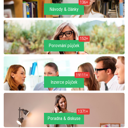
136+
Návody & články
152+
Porovnání půjček
19111+
Inzerce půjček
1371+
Poradna & diskuse