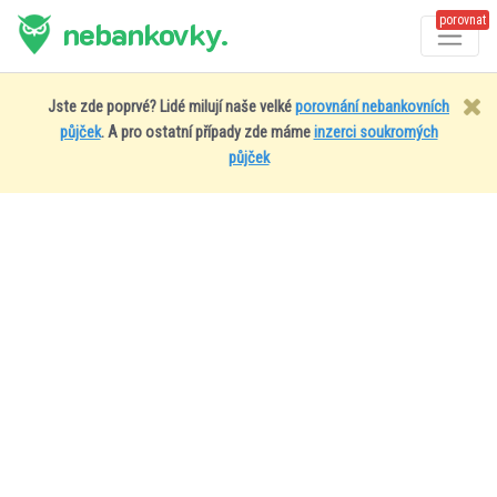
porovnat
nebankovky.
Jste zde poprvé? Lidé milují naše velké
porovnání nebankovních
půjček
. A pro ostatní případy zde máme
inzerci soukromých
půjček