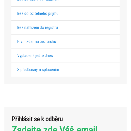
Bez doložitelného příjmu
Bez nahlížení do registru
První zdarma bez úroku
Vyplacené ještě dnes
S předčasným splacením
Přihlásit se k odběru
Zadejte zde Váš email