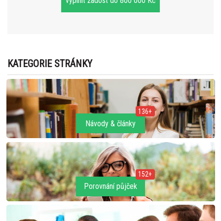
vyplnit žádost do 800 000 Kč
KATEGORIE STRÁNKY
136+
Návody & články
152+
Porovnání půjček