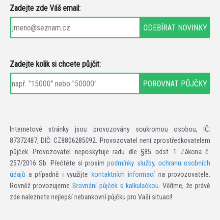
Zadejte zde Váš email:
Zadejte kolik si chcete půjčit:
Internetové stránky jsou provozovány soukromou osobou, IČ:
87372487, DIČ: CZ8806285092. Provozovatel není zprostředkovatelem
půjček. Provozovatel neposkytuje radu dle §85 odst. 1 Zákona č.
257/2016 Sb. Přečtěte si prosím
podmínky služby
,
ochranu osobních
údajů
a případně i využijte
kontaktních informací
na provozovatele.
Rovněž provozujeme
Srovnání půjček s kalkulačkou
. Věříme, že právě
zde naleznete nejlepší nebankovní půjčku pro Vaši situaci!