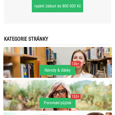
vyplnit žádost do 800 000 Kč
KATEGORIE STRÁNKY
136+
Návody & články
152+
Porovnání půjček