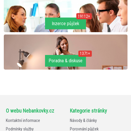
19112+
Inzerce půjček
1371+
Poradna & diskuse
O webu Nebankovky.cz
Kategorie stránky
Kontaktní informace
Návody & články
Podmínky služby
Porovnání půjček