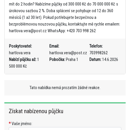
mít do 2 hodin? Nabízíme půjčky od 300 000 Kč do 70 000 000 Kč s
úrokovou sazbou 2 %. Doba splácení se pohybuje od 12 do 360
měsíců (1 až 30 let). Pokud potřebujete bezpečnou a
bezproblémovou nouzovou půjčku, kontaktujte mě rychle emailem:
hartlova.vera@post.cz WhatsApp: +420 703 998 262
Poskytovatel:
Email:
Telefon:
hartlova.vera
hartlova.vera@post.cz
703998262
Nabízí půjčku až:
1
Pobočka:
Praha 1
Datum:
14.6.2026
500 000 Kč
Tato nabídka nemá prozatím žádné reakce.
Získat nabízenou půjčku
*
Vaše jméno: