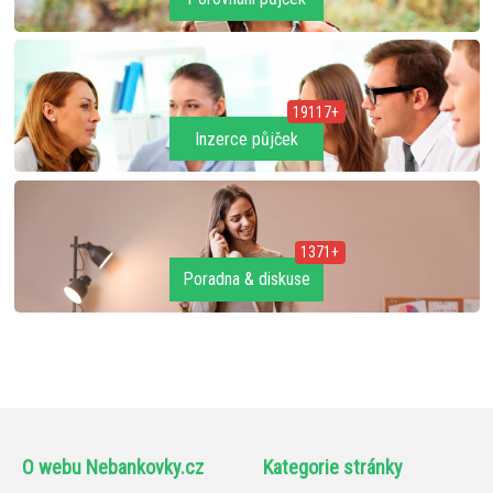
19117+
Inzerce půjček
1371+
Poradna & diskuse
O webu Nebankovky.cz
Kategorie stránky