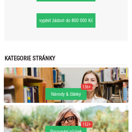
vyplnit žádost do 800 000 Kč
KATEGORIE STRÁNKY
136+
Návody & články
152+
Porovnání půjček