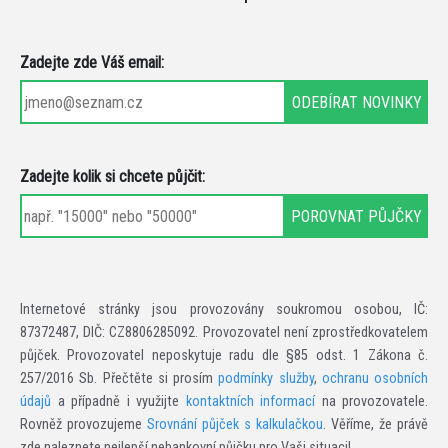
Zadejte zde Váš email:
Zadejte kolik si chcete půjčit:
Internetové stránky jsou provozovány soukromou osobou, IČ:
87372487, DIČ: CZ8806285092. Provozovatel není zprostředkovatelem
půjček. Provozovatel neposkytuje radu dle §85 odst. 1 Zákona č.
257/2016 Sb. Přečtěte si prosím
podmínky služby
,
ochranu osobních
údajů
a případně i využijte
kontaktních informací
na provozovatele.
Rovněž provozujeme
Srovnání půjček s kalkulačkou
. Věříme, že právě
zde naleznete nejlepší nebankovní půjčku pro Vaši situaci!