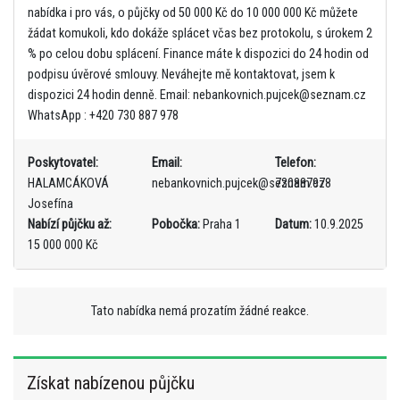
nabídka i pro vás, o půjčky od 50 000 Kč do 10 000 000 Kč můžete
žádat komukoli, kdo dokáže splácet včas bez protokolu, s úrokem 2
% po celou dobu splácení. Finance máte k dispozici do 24 hodin od
podpisu úvěrové smlouvy. Neváhejte mě kontaktovat, jsem k
dispozici 24 hodin denně. Email: nebankovnich.pujcek@seznam.cz
WhatsApp : +420 730 887 978
Poskytovatel:
Email:
Telefon:
HALAMCÁKOVÁ
nebankovnich.pujcek@seznam.cz
730887978
Josefína
Nabízí půjčku až:
Pobočka:
Praha 1
Datum:
10.9.2025
15 000 000 Kč
Tato nabídka nemá prozatím žádné reakce.
Získat nabízenou půjčku