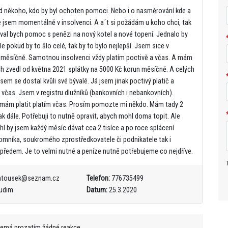
d někoho, kdo by byl ochoten pomoci. Nebo i o nasměrování kde a
že jsem momentálně v insolvenci. A a´t si požádám u koho chci, tak
boval bych pomoc s penězi na nový kotel a nové topení. Jednalo by
e pokud by to šlo celé, tak by to bylo nejlepší. Jsem sice v
Kč měsíčně. Samotnou insolvenci vždy platím poctivě a včas. A mám
ych zvedl od května 2021 splátky na 5000 Kč korun měsíčně. A celých
jsem se dostal kvůli své bývalé. Já jsem jinak poctivý platič a
 včas. Jsem v registru dlužníků (bankovních i nebankovních).
o mám platit platím včas. Prosím pomozte mi někdo. Mám tady 2
 tak dále. Potřebuji to nutně opravit, abych mohl doma topit. Ale
l by jsem každý měsíc dávat cca 2 tisíce a po roce splácení
romníka, soukromého zprostředkovatele či podnikatele tak i
ky předem. Je to velmi nutné a peníze nutně potřebujeme co nejdříve.
ntousek@seznam.cz
Telefon:
776735499
udim
Datum:
25.3.2020
nemá prozatím žádné reakce.