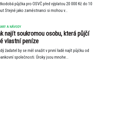
tkodobá půjčka pro OSVČ před výplatou 20 000 Kč do 10
ut Stejně jako zaměstnanci si mohou v...
NKY A NÁVODY
k najít soukromou osobu, která půjčí
é vlastní peníze
dý žadatel by se měl snažit v první řadě najít půjčku od
ankovní společnosti. Úroky jsou mnohe...