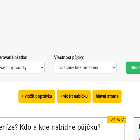
erovaná částka:
Vlastnost půjčky:
+ vložit poptávku
+ vložit nabídku
hlavní strana
POPTÁVKA
peníze? Kdo a kde nabídne půjčku?