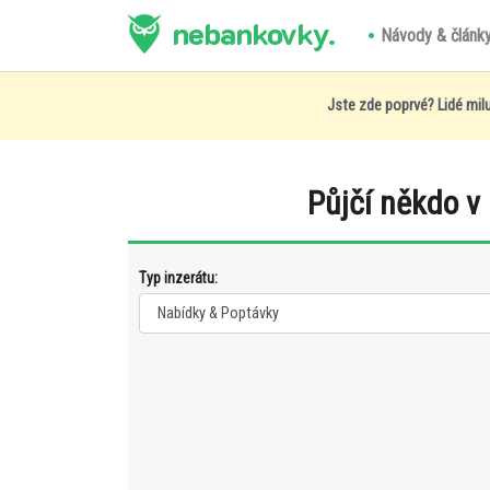
nebankovky.
Návody & článk
Jste zde poprvé? Lidé milu
Půjčí někdo v
Typ inzerátu: