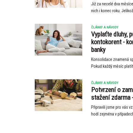
Již za necelé dva měsíc
nich i konec roku. Jeliko
ČLÁNKY A NÁVODY
Vyplaťte dluhy, p
kontokorent - k
banky
Konsolidace znamená sp
Pokud každý měsíc platíte
ČLÁNKY A NÁVODY
Potvrzení o zam
stažení zdarma -
Připravili jsme pro vás 
hodí zejména v případech