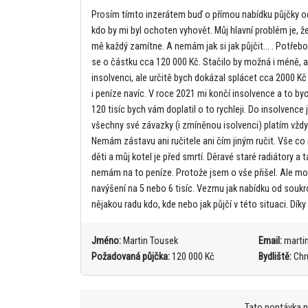
Prosím tímto inzerátem buď o přímou nabídku půjčky o
kdo by mi byl ochoten vyhovět. Můj hlavní problém je, 
mě každý zamítne. A nemám jak si jak půjčit... . Potře
se o částku cca 120 000 Kč. Stačilo by možná i méně, al
insolvenci, ale určitě bych dokázal splácet cca 2000 
i peníze navíc. V roce 2021 mi končí insolvence a to b
120 tisíc bych vám doplatil o to rychleji. Do insolvence 
všechny své závazky (i zmíněnou isolvenci) platím vždy
Nemám zástavu ani ručitele ani čím jiným ručit. Vše c
děti a můj kotel je před smrtí. Děravé staré radiátory a
nemám na to peníze. Protože jsem o vše přišel. Ale moh
navýšení na 5 nebo 6 tisíc. Vezmu jak nabídku od souk
nějakou radu kdo, kde nebo jak půjčí v této situaci. Dí
Jméno:
Martin Tousek
Email:
marti
Požadovaná půjčka:
120 000 Kč
Bydliště:
Chr
Tato poptávka 