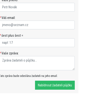
*
Vaše jméno:
*
Váš email:
*
šest plus šest =
*
Vaše zpráva:
Tato zpráva bude odeslána žadateli na jeho email.