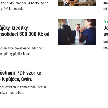
e zde budou Vánoce. A nedlouho po
Krá
ž právě konec roku...
min
ČLÁ
ůjčky, kreditky,
Ja
onsolidací 800 000 Kč od
sv
Kaž
neb
ojení více závazků do jednoho.
 splátky půjčky, leasi...
ěstnání PDF vzor ke
 K půjčce, úvěru
vzor Potvrzení o zaměstnání. Ten se
, kdy musíte ban...