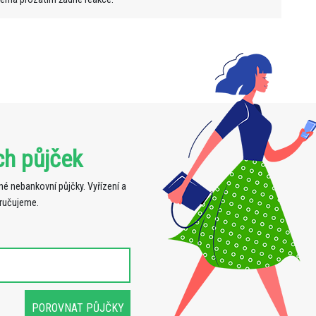
ch půjček
é nebankovní půjčky. Vyřízení a
oručujeme.