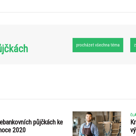
ůjčkách
procházet všechna téma
z
ČLÁ
ebankovních půjčkách ke
Kr
ánoce 2020
vý