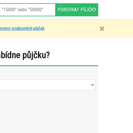
inzerci soukromých půjček
abídne půjčku?